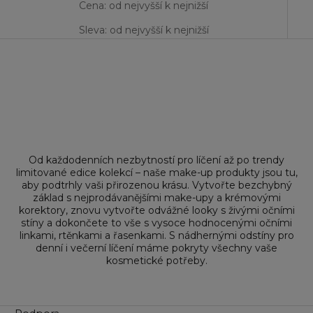
Cena: od nejvyšší k nejnižší
Sleva: od nejvyšší k nejnižší
Od každodenních nezbytností pro líčení až po trendy
limitované edice kolekcí – naše make-up produkty jsou tu,
aby podtrhly vaši přirozenou krásu. Vytvořte bezchybný
základ s
nejprodávanějšími make-upy
a
krémovými
korektory
, znovu vytvořte odvážné looky s živými očními
stíny a dokončete to vše s vysoce hodnocenými
očními
linkami
,
rtěnkami
a
řasenkami
. S nádhernými odstíny pro
denní i večerní líčení máme pokryty všechny vaše
kosmetické potřeby.