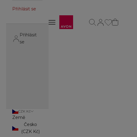
Přihlásit se
Avon
Otevřít vyhledávání
Otevřít stránku úč
Otevřít navigační menu
Otevřít navigační menu
Přihlásit
se
CZK Kč
Země
Česko
(CZK Kč)