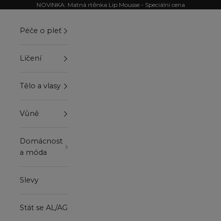
Přejít na obsah
NOVINKA: Matná rtěnka Lip Mousse - Speciální cena
Péče o pleť
Líčení
Tělo a vlasy
Vůně
Domácnost
a móda
Slevy
Stát se AL/AG