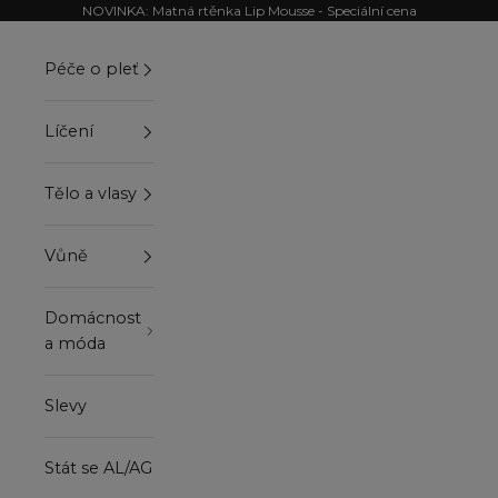
Přejít na obsah
NOVINKA: Matná rtěnka Lip Mousse - Speciální cena
Péče o pleť
Líčení
Tělo a vlasy
Vůně
Domácnost
a móda
Slevy
Stát se AL/AG