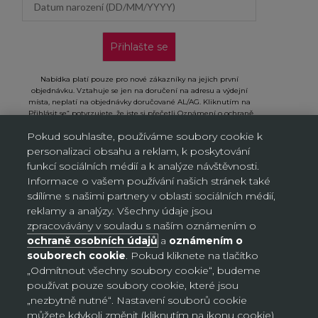
Přihlašte se
Nabídka platí pouze pro nové zákazníky na jejich první
objednávku. Vztahuje se jen na doručení na adresu a výdejní
místa, neplatí na objednávky doručované AL/AG. Kliknutím na
„Přihlásit se“ potvrzujete, že jste si přečetli Oznámení o ochraně
osobních údajů a souhlasíte s ním.
Pokud souhlasíte, používáme soubory cookie k
personalizaci obsahu a reklam, k poskytování
funkcí sociálních médií a k analýze návštěvnosti.
Informace o vašem používání našich stránek také
sdílíme s našimi partnery v oblasti sociálních médií,
Nastavení souborů cookie
reklamy a analýzy. Všechny údaje jsou
zpracovávány v souladu s naším oznámením o
ochraně osobních údajů
a
oznámením o
Česko (CZK Kč)
souborech cookie
. Pokud kliknete na tlačítko
Země
„Odmítnout všechny soubory cookie“, budeme
Bosna a Hercegovina (BAM КМ)
používat pouze soubory cookie, které jsou
Česko (CZK Kč)
„nezbytně nutné“. Nastavení souborů cookie
můžete kdykoli změnit (kliknutím na ikonu cookie)