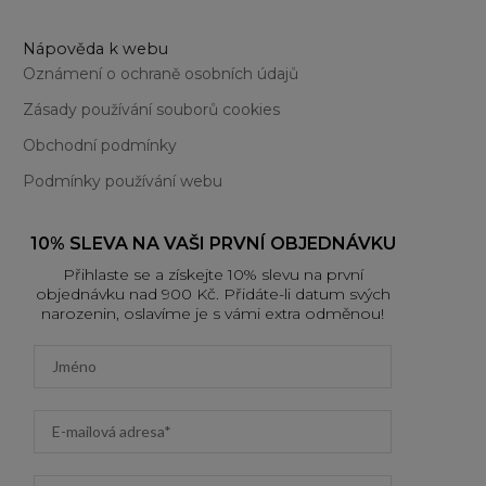
Nápověda k webu
Oznámení o ochraně osobních údajů
Zásady používání souborů cookies
Obchodní podmínky
Podmínky používání webu
10% SLEVA NA VAŠI PRVNÍ OBJEDNÁVKU
Přihlaste se a získejte 10% slevu na první
objednávku nad 900 Kč. Přidáte-li datum svých
narozenin, oslavíme je s vámi extra odměnou!
First name
Email address
Datum narození (DD/MM/YYYY)