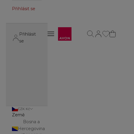
Přihlásit se
Avon
Otevřít vyhledávání
Otevřít stránku úč
Otevřít navigační menu
Přihlásit
Otevřít navigační menu
se
CZK Kč
Země
Bosna a
Hercegovina