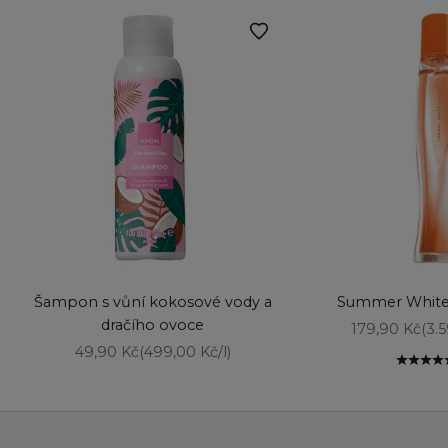
Vyberte možnosti
Vyberte možnost
Šampon s vůní kokosové vody a
Summer White
dračího ovoce
Prodejní cen
179,90 Kč
(3.
Prodejní cena
49,90 Kč
(499,00 Kč/l)