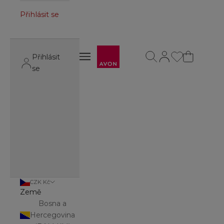
Přihlásit se
Avon
Otevřít vyhledávání
Otevřít stránku úč
Otevřít navigační menu
Přihlásit
Otevřít navigační menu
se
CZK Kč
Země
Bosna a
Hercegovina