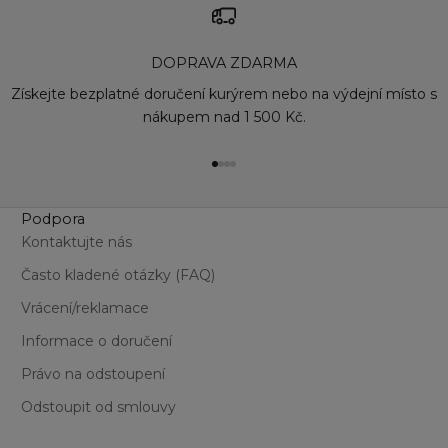
DOPRAVA ZDARMA
Získejte bezplatné doručení kurýrem nebo na výdejní místo s
nákupem nad 1 500 Kč.
Přejít na položku 1
Přejít na položku 2
Přejít na položku 3
Přejít na položku 4
Podpora
Kontaktujte nás
Často kladené otázky (FAQ)
Vrácení/reklamace
Informace o doručení
Právo na odstoupení
Odstoupit od smlouvy