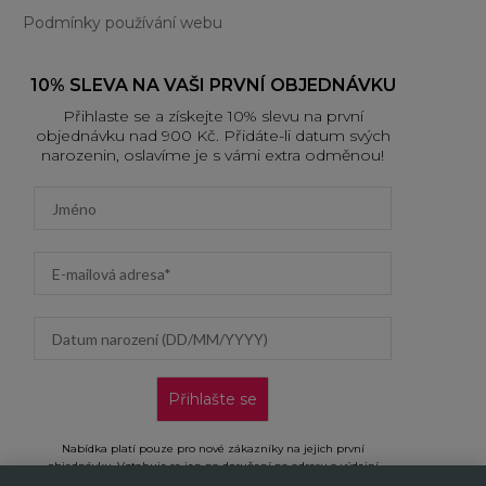
Podmínky používání webu
10% SLEVA NA VAŠI PRVNÍ OBJEDNÁVKU
Přihlaste se a získejte 10% slevu na první
objednávku nad 900 Kč. Přidáte-li datum svých
narozenin, oslavíme je s vámi extra odměnou!
First name
Email address
Datum narození (DD/MM/YYYY)
Přihlašte se
Nabídka platí pouze pro nové zákazníky na jejich první
objednávku. Vztahuje se jen na doručení na adresu a výdejní
místa, neplatí na objednávky doručované AL/AG. Kliknutím na