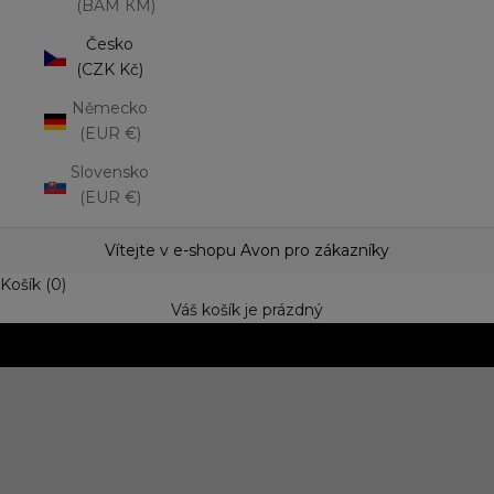
(BAM КМ)
Česko
(CZK Kč)
Německo
(EUR €)
Slovensko
(EUR €)
Vítejte v e-shopu Avon pro zákazníky
Košík (0)
Váš košík je prázdný
NOVINKA: Matná rtěnka Lip Mousse
Vyzkoušejte trend výrazné barvy s jemně rozptýleným
efektem. Speciální cena
OBJEVIT NOVINKU