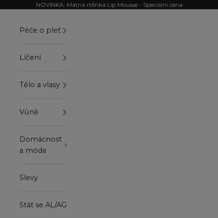
Přejít na obsah
NOVINKA: Matná rtěnka Lip Mousse - Speciální cena
Péče o pleť
Líčení
Tělo a vlasy
Vůně
Domácnost
a móda
Slevy
Stát se AL/AG