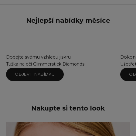
Nejlepší nabídky měsíce
Dodejte svému vzhledu jiskru
Dokona
Tužka na oči Glimmerstick Diamonds
Ušetře
OBJEVIT NABÍDKU
OB
Nakupte si tento look