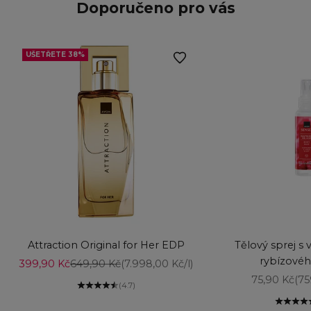
Doporučeno pro vás
UŠETŘETE 38%
Vyberte možnosti
Vyberte možnost
Attraction Original for Her EDP
Tělový sprej s 
rybízovéh
Prodejní cena
Běžná cena
399,90 Kč
649,90 Kč
(7.998,00 Kč/l)
Prodejní ce
75,90 Kč
(75
(4.7)