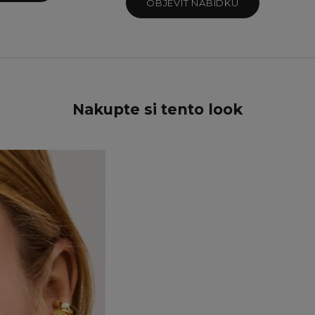
Teal Sparkle
OBJEVIT NABÍDKU
Twilight Sparkle
Nakupte si tento look
UŠETŘETE 15%