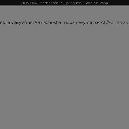
NOVINKA: Matná rtěnka Lip Mousse - Speciální cena
ělo a vlasy
Vůně
Domácnost a móda
Slevy
Stát se AL/AG
Přihlási