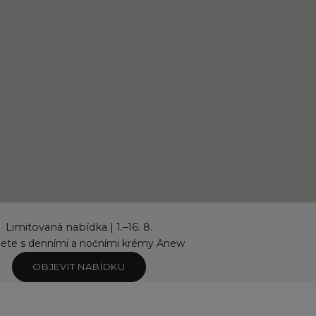
Limitovaná nabídka | 1.–16. 8.
řete s denními a nočními krémy Anew
OBJEVIT NABÍDKU