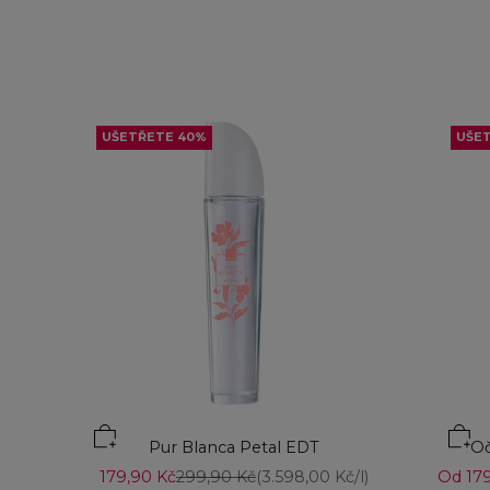
UŠETŘETE 40%
UŠE
Přid
Pur Blanca Petal EDT
Oč
Prodejní cena
Běžná cena
Prodej
179,90 Kč
299,90 Kč
(3.598,00 Kč/l)
Od 179