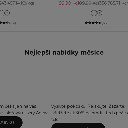
na
Prodejní cena
Běžná cena
243.457,14 Kč/kg)
99,90 Kč
109,90 Kč
(356.785,71 Kč
Amethyst
Azure Blue
Aqua Sparkle
Blackest Black
(4.6)
(4.7)
Ballet Bright
Bronze
Black Bijoux
Brown Black
Black Ice
Cherry Red
Bright Skies
Cosmic Brown
Nejlepší nabídky měsíce
Brown Sugar
Emerald
Cool Bronze
Forest Green
Coral Flame
Majestic Plum
Emerald Glow
Navy
Gold
Saturn Grey
Mint Crush
Starry Night
Pink Coral
Pink Frost
Silver Lights
 čeká jen na vás
Vyživte pokožku. Relaxujte. Zazařte.
Smokey Diamond
% s pleťovými séry Anew
Ušetřete až 30% na produktech péče 
Sugar Plum
tělo
ABÍDKU
Sunset Lover