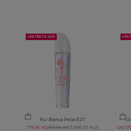
UŠETŘETE 40%
UŠE
Přid
Pur Blanca Petal EDT
Oč
Prodejní cena
Běžná cena
Prodej
179,90 Kč
299,90 Kč
(3.598,00 Kč/l)
Od 179