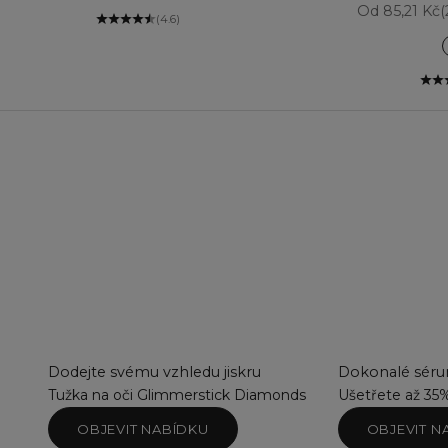
Prodejní ce
Od 85,21 Kč
(
(4.6)
Dodejte svému vzhledu jiskru
Dokonalé sérum
Tužka na oči Glimmerstick Diamonds
Ušetřete až 35
OBJEVIT NABÍDKU
OBJEVIT N