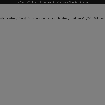
NOVINKA: Matná rtěnka Lip Mousse - Speciální cena
ělo a vlasy
Vůně
Domácnost a móda
Slevy
Stát se AL/AG
Přihlási