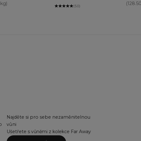
/kg)
(128.5
(5.0)
Najděte si pro sebe nezaměnitelnou
o
vůni
Ušetřete s vůněmi z kolekce Far Away