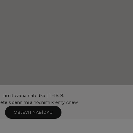
Limitovaná nabídka | 1.–16. 8.
řete s denními a nočními krémy Anew
OBJEVIT NABÍDKU