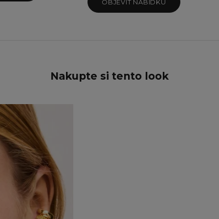
Teal Sparkle
OBJEVIT NABÍDKU
Twilight Sparkle
Nakupte si tento look
UŠETŘETE 15%