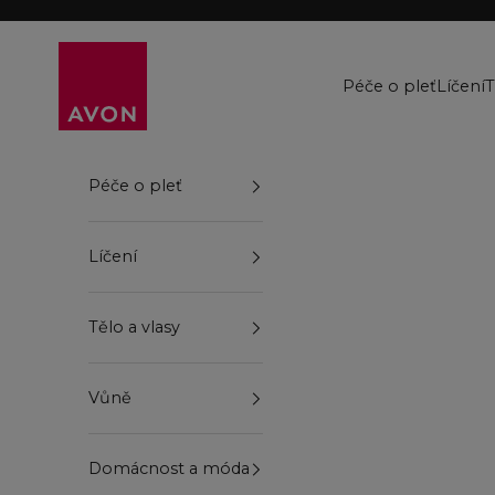
Přejít na obsah
Avon
Péče o pleť
Líčení
T
Péče o pleť
Líčení
Tělo a vlasy
Vůně
Domácnost a móda