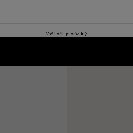
e
Váš košík je prázdný
ektem. Speciální cena