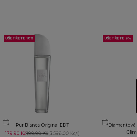
UŠETŘETE 10%
UŠETŘETE 9%
Přidat do koší
Pur Blanca Original EDT
Diamantová t
Glim
Prodejní cena
Běžná cena
179,90 Kč
199,90 Kč
(3.598,00 Kč/l)