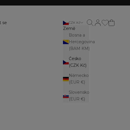
Otevřít vyhledávání
Otevřít stránku ú
t se
CZK Kč
Země
Bosna a
Hercegovina
(BAM КМ)
Česko
(CZK Kč)
Německo
(EUR €)
Slovensko
(EUR €)