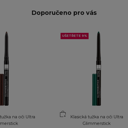
Doporučeno pro vás
UŠETŘETE 9%
ku
Přidat do košíku
užka na oči Ultra
Klasická tužka na oči Ultra
merstick
Glimmerstick