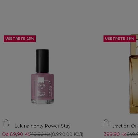
UŠETŘETE 25%
UŠETŘETE 38%
Přidat do košíku
Lak na nehty Power Stay
Attraction Or
Prodejní cena
Běžná cena
Prodejní cena
Běžn
Od 89,90 Kč
119,90 Kč
(8.990,00 Kč/l)
399,90 Kč
649,