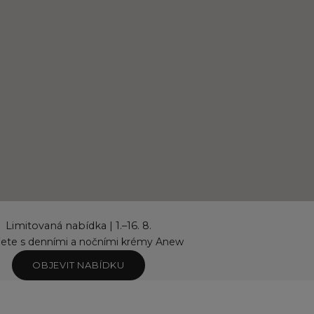
Limitovaná nabídka | 1.–16. 8.
řete s denními a nočními krémy Anew
OBJEVIT NABÍDKU