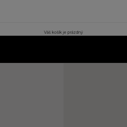
e
Váš košík je prázdný
ektem. Speciální cena