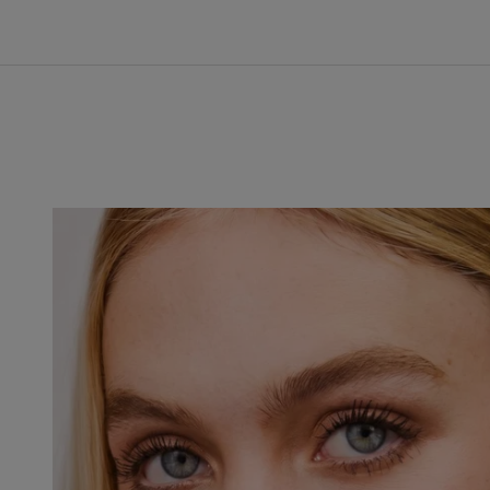
Taboo Blue
The Red One
Timeless Icon
Virtual Reverie