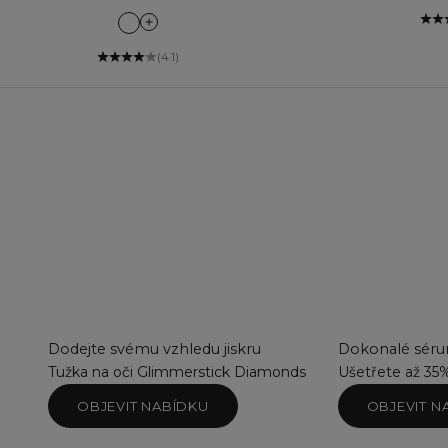
Can't Quit Cafe
Cosy Therapy
(4.1)
Couture Rose
Dark Dahlia
Denim Dream
Designer Red
Fail Proof Fuchsia
Forest Stroll
Guilty Pleasure
Hypnotise
Make a Fuss
Nude Silhouette
Petal Fresh
Pink Caprice
Private Jet
Dodejte svému vzhledu jiskru
Dokonalé sérum
Pumpkin Spice
Tužka na oči Glimmerstick Diamonds
Ušetřete až 35
Red Is Red
OBJEVIT NABÍDKU
OBJEVIT N
Stay Put Sangria
Sweet Blooms