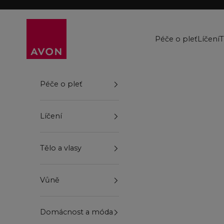
Přejít na obsah
Avon
Péče o pleť
Líčení
T
Péče o pleť
Líčení
Tělo a vlasy
Vůně
Domácnost a móda