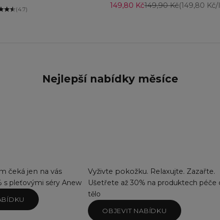
Prodejní cena
Běžná cena
149,80 Kč
149,90 Kč
(149,80 Kč/l
(4.7)
Nejlepší nabídky měsíce
 čeká jen na vás
Vyživte pokožku. Relaxujte. Zazařte.
% s pleťovými séry Anew
Ušetřete až 30% na produktech péče 
tělo
ABÍDKU
OBJEVIT NABÍDKU