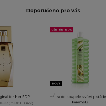
Doporučeno pro vás
UŠETŘETE 0%
NOVÝ
iginal for Her EDP
Pěna do koupele s vůní pistácie
karamelu
á cena
90 Kč
(7.998,00 Kč/l)