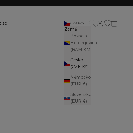
Otevřít vyhledávání
Otevřít stránku ú
t se
CZK Kč
Země
Bosna a
Hercegovina
(BAM КМ)
Česko
(CZK Kč)
Německo
(EUR €)
Slovensko
(EUR €)