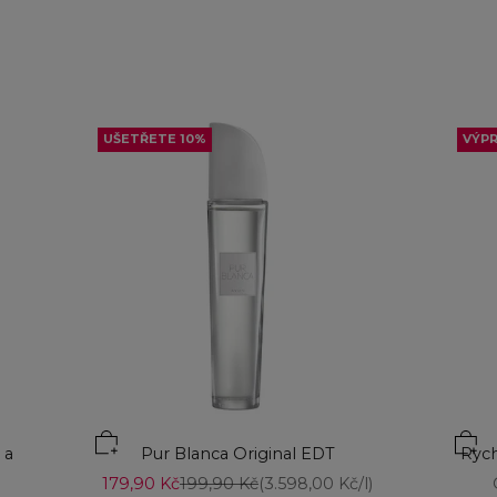
UŠETŘETE 10%
VÝP
Přid
 a
Pur Blanca Original EDT
Rych
Prodejní cena
Běžná cena
179,90 Kč
199,90 Kč
(3.598,00 Kč/l)