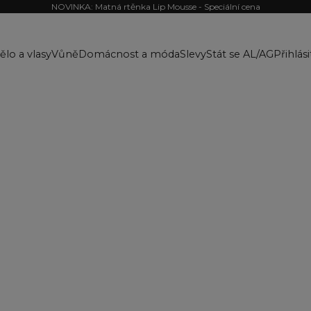
NOVINKA: Matná rtěnka Lip Mousse - Speciální cena
ělo a vlasy
Vůně
Domácnost a móda
Slevy
Stát se AL/AG
Přihlási