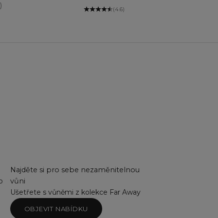
)
(4.6)
Najděte si pro sebe nezaměnitelnou
o
vůni
Ušetřete s vůněmi z kolekce Far Away
OBJEVIT NABÍDKU