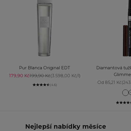
Vyberte možnosti
Přidat do košíku
Pur Blanca Original EDT
Diamantová tužk
Glimmer
Prodejní cena
Běžná cena
179,90 Kč
199,90 Kč
(3.598,00 Kč/l)
Prodejní cena
Od 85,21 Kč
(243
(4.6)
Am
Aq
Ba
Bl
Bl
Nejlepší nabídky měsíce
Br