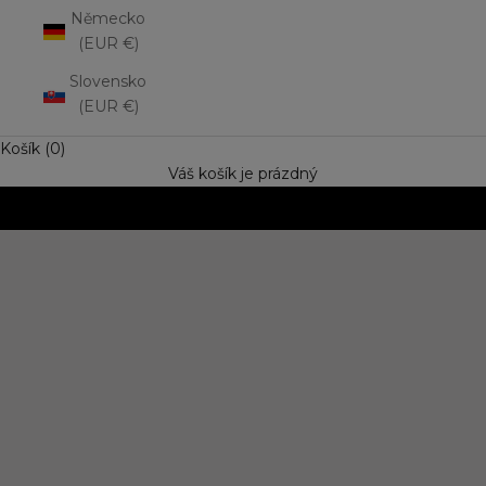
Německo
(EUR €)
Slovensko
(EUR €)
Košík (0)
Váš košík je prázdný
NOVINKA: Matná rtěnka Lip Mousse
Vyzkoušejte trend výrazné barvy s jemně rozptýleným
efektem. Speciální cena
OBJEVIT NOVINKU