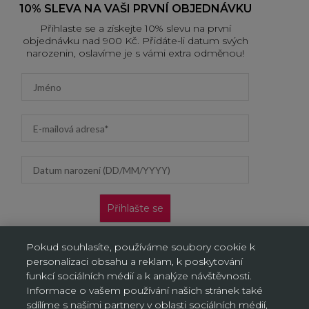
10% SLEVA NA VAŠI PRVNÍ OBJEDNÁVKU
Přihlaste se a získejte 10% slevu na první
objednávku nad 900 Kč. Přidáte-li datum svých
narozenin, oslavíme je s vámi extra odměnou!
First name
Email address
Datum narození (DD/MM/YYYY)
Přihlašte se
Nabídka platí pouze pro nové zákazníky na jejich první
Pokud souhlasíte, používáme soubory cookie k
objednávku. Vztahuje se jen na doručení na adresu a výdejní
personalizaci obsahu a reklam, k poskytování
místa, neplatí na objednávky doručované AL/AG. Kliknutím na
„Přihlásit se“ potvrzujete, že jste si přečetli Oznámení o ochraně
funkcí sociálních médií a k analýze návštěvnosti.
osobních údajů a souhlasíte s ním.
Informace o vašem používání našich stránek také
sdílíme s našimi partnery v oblasti sociálních médií,