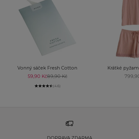
Vyberte možnosti
Vyberte možnost
Vonný sáček Fresh Cotton
Krátké pyžam
Prodejní cena
Běžná cena
Prodej
59,90 Kč
89,90 Kč
799,9
(4.6)
DOPRAVA ZDARMA