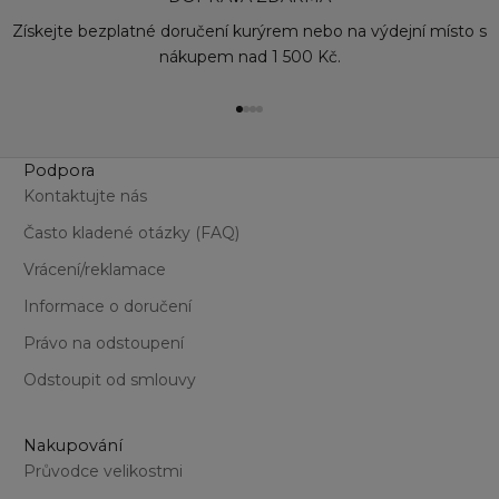
Získejte bezplatné doručení kurýrem nebo na výdejní místo s
nákupem nad 1 500 Kč.
Přejít na položku 1
Přejít na položku 2
Přejít na položku 3
Přejít na položku 4
Podpora
Kontaktujte nás
Často kladené otázky (FAQ)
Vrácení/reklamace
Informace o doručení
Právo na odstoupení
Odstoupit od smlouvy
Nakupování
Průvodce velikostmi