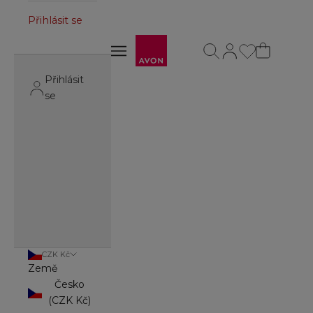
Přihlásit se
Avon
Otevřít vyhledávání
Otevřít stránku úč
Otevřít navigační menu
Otevřít navigační menu
Přihlásit
se
CZK Kč
Země
Česko
(CZK Kč)