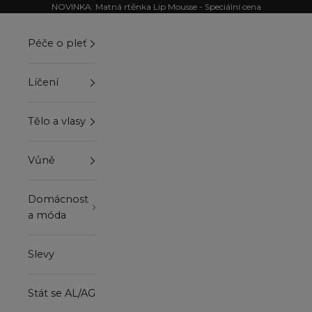
Přejít na obsah
NOVINKA: Matná rtěnka Lip Mousse - Speciální cena
Péče o pleť
Líčení
Tělo a vlasy
Vůně
Domácnost
a móda
Slevy
Stát se AL/AG