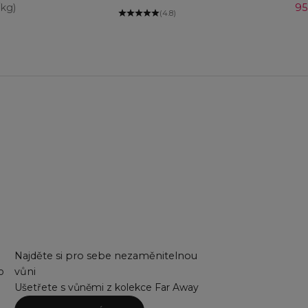
Pr
/kg)
95
(4.8)
Najděte si pro sebe nezaměnitelnou
o
vůni
Ušetřete s vůněmi z kolekce Far Away