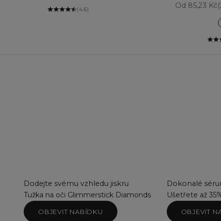
Prodejní cen
Od 85,23 Kč
(4.6)
Dodejte svému vzhledu jiskru
Dokonalé sérum
Tužka na oči Glimmerstick Diamonds
Ušetřete až 35
OBJEVIT NABÍDKU
OBJEVIT N