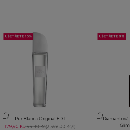
UŠETŘETE 10%
UŠETŘETE 9%
Přidat do koší
Pur Blanca Original EDT
Diamantová t
Glim
Prodejní cena
Běžná cena
179,90 Kč
199,90 Kč
(3.598,00 Kč/l)