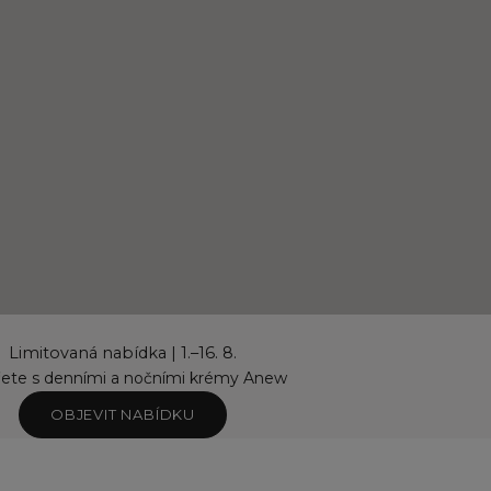
Limitovaná nabídka | 1.–16. 8.
řete s denními a nočními krémy Anew
OBJEVIT NABÍDKU