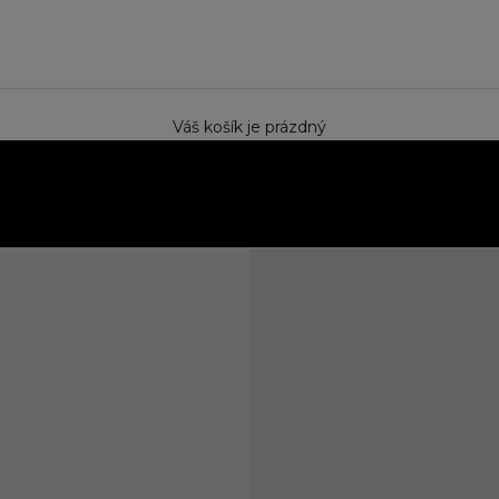
e
Váš košík je prázdný
ektem. Speciální cena