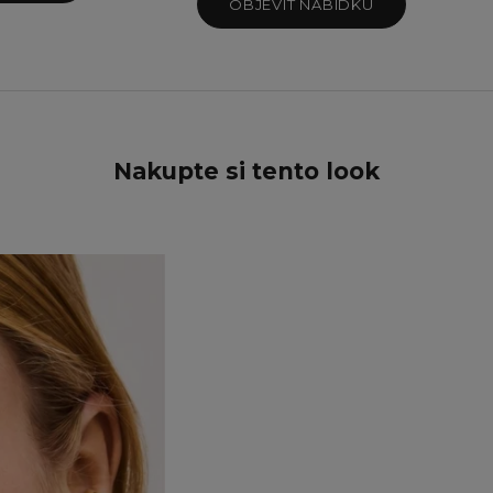
Teal Sparkle
OBJEVIT NABÍDKU
Twilight Sparkle
Nakupte si tento look
UŠETŘETE 15%