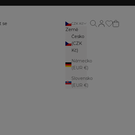
Otevřít vyhledávání
Otevřít stránku ú
t se
CZK Kč
Země
Česko
(CZK
Kč)
Německo
(EUR €)
Slovensko
(EUR €)