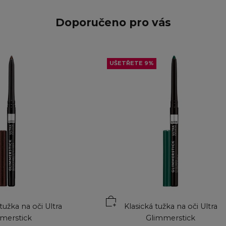
Doporučeno pro vás
UŠETŘETE 9%
ku
Přidat do košíku
užka na oči Ultra
Klasická tužka na oči Ultra
merstick
Glimmerstick