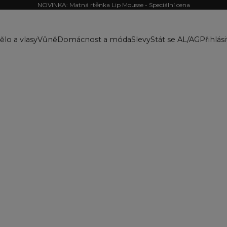
NOVINKA: Matná rtěnka Lip Mousse - Speciální cena
ělo a vlasy
Vůně
Domácnost a móda
Slevy
Stát se AL/AG
Přihlási