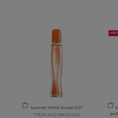
UŠE
Summer White Sunset EDT
Zk
pol
Prodejní cena
179,90 Kč
(3.598,00 Kč/l)