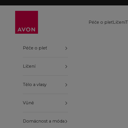
Přejít na obsah
Avon
Péče o pleť
Líčení
T
Péče o pleť
Líčení
Tělo a vlasy
Vůně
Domácnost a móda