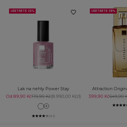
UŠETŘETE 25%
UŠETŘETE 38%
Přidat do košíku
Vyberte možnost
Lak na nehty Power Stay
Attraction Origi
Prodejní cena
Běžná cena
Prodejní cena
Běžná c
Od 89,90 Kč
119,90 Kč
(8.990,00 Kč/l)
399,90 Kč
649,90 
Can't Quit Cafe
Cosy Therapy
(4.1)
Couture Rose