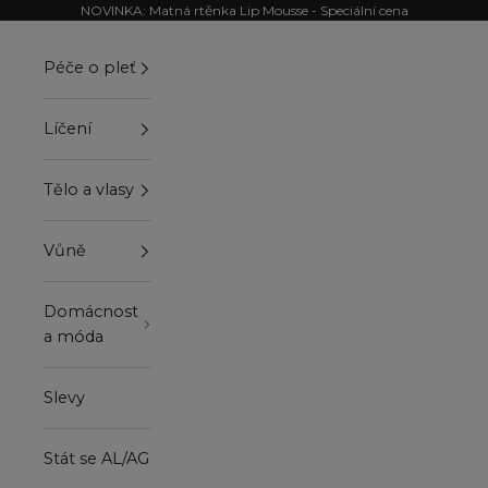
Přejít na obsah
NOVINKA: Matná rtěnka Lip Mousse - Speciální cena
Péče o pleť
Líčení
Tělo a vlasy
Vůně
Domácnost
a móda
Slevy
Stát se AL/AG