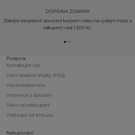
DOPRAVA ZDARMA
Získejte bezplatné doručení kurýrem nebo na výdejní místo s
nákupem nad 1 500 Kč.
Přejít na položku 1
Přejít na položku 2
Přejít na položku 3
Přejít na položku 4
Podpora
Kontaktujte nás
Často kladené otázky (FAQ)
Vrácení/reklamace
Informace o doručení
Právo na odstoupení
Odstoupit od smlouvy
Nakupování