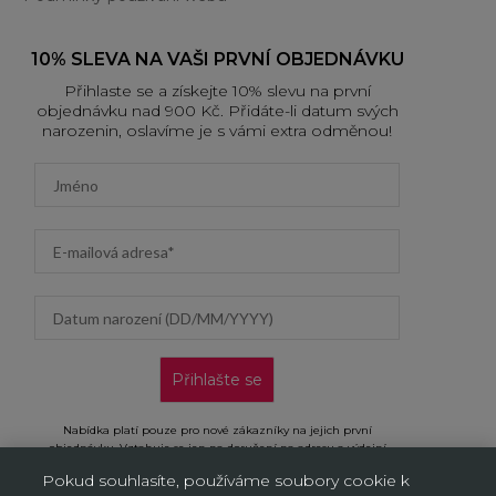
10% SLEVA NA VAŠI PRVNÍ OBJEDNÁVKU
Přihlaste se a získejte 10% slevu na první
objednávku nad 900 Kč. Přidáte-li datum svých
narozenin, oslavíme je s vámi extra odměnou!
First name
Email address
Datum narození (DD/MM/YYYY)
Přihlašte se
Nabídka platí pouze pro nové zákazníky na jejich první
objednávku. Vztahuje se jen na doručení na adresu a výdejní
místa, neplatí na objednávky doručované AL/AG. Kliknutím na
Pokud souhlasíte, používáme soubory cookie k
„Přihlásit se“ potvrzujete, že jste si přečetli Oznámení o ochraně