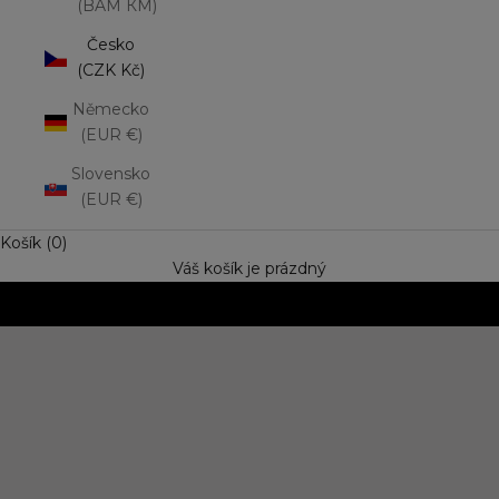
(BAM КМ)
Česko
(CZK Kč)
Německo
(EUR €)
Slovensko
(EUR €)
Košík (0)
Váš košík je prázdný
NOVINKA: Matná rtěnka Lip Mousse
Vyzkoušejte trend výrazné barvy s jemně rozptýleným
efektem. Speciální cena
OBJEVIT NOVINKU