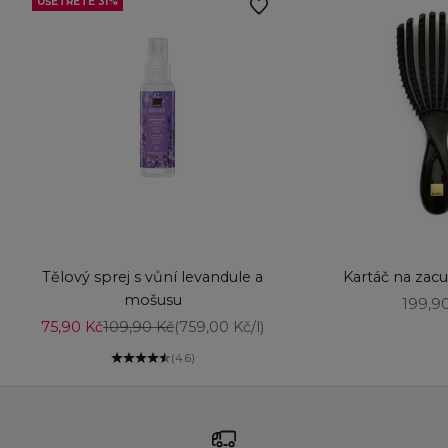
UŠETŘETE 31%
Vyberte možnosti
Vyberte možnost
Tělový sprej s vůní levandule a
Kartáč na zac
mošusu
Prodej
199,9
Prodejní cena
Běžná cena
75,90 Kč
109,90 Kč
(759,00 Kč/l)
(4.6)