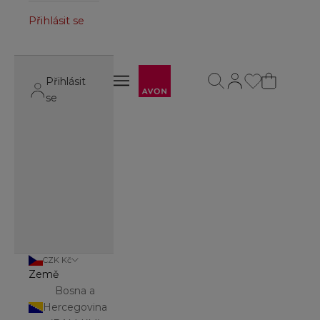
Přihlásit se
Avon
Otevřít vyhledávání
Otevřít stránku úč
Otevřít navigační menu
Přihlásit
Otevřít navigační menu
se
CZK Kč
Země
Bosna a
Hercegovina