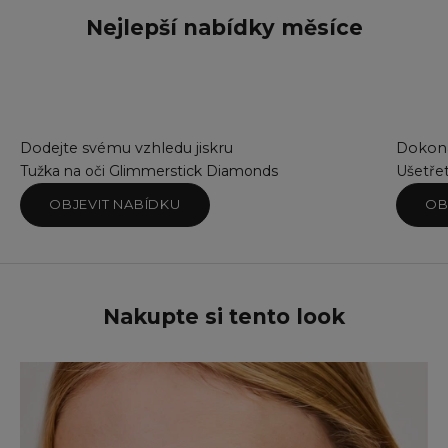
Nejlepší nabídky měsíce
Dodejte svému vzhledu jiskru
Dokona
Tužka na oči Glimmerstick Diamonds
Ušetře
OBJEVIT NABÍDKU
OB
Nakupte si tento look