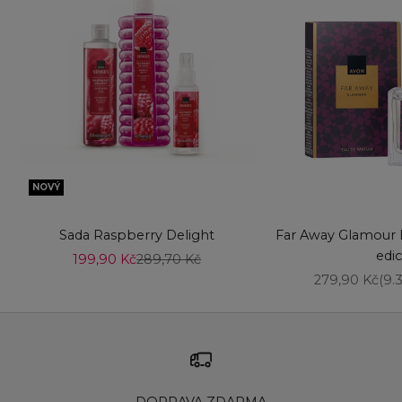
NOVÝ
Přidat do košíku
Vyberte možnost
Sada Raspberry Delight
Far Away Glamour 
edi
Prodejní cena
Běžná cena
199,90 Kč
289,70 Kč
Prodejní cen
279,90 Kč
(9.
DOPRAVA ZDARMA