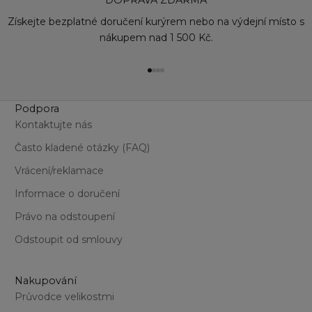
Získejte bezplatné doručení kurýrem nebo na výdejní místo s
nákupem nad 1 500 Kč.
Přejít na položku 1
Přejít na položku 2
Přejít na položku 3
Přejít na položku 4
Podpora
Kontaktujte nás
Často kladené otázky (FAQ)
Vrácení/reklamace
Informace o doručení
Právo na odstoupení
Odstoupit od smlouvy
Nakupování
Průvodce velikostmi