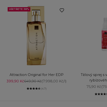
UŠETŘETE 38%
Vyberte možnosti
Vyberte možnost
Attraction Original for Her EDP
Tělový sprej s 
rybízovéh
Prodejní cena
Běžná cena
399,90 Kč
649,90 Kč
(7.998,00 Kč/l)
Prodejní ce
75,90 Kč
(75
(4.7)