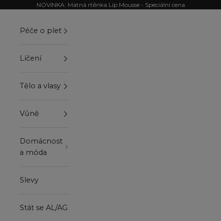
Přejít na obsah
NOVINKA: Matná rtěnka Lip Mousse - Speciální cena
Péče o pleť
Líčení
Tělo a vlasy
Vůně
Domácnost
a móda
Slevy
Stát se AL/AG