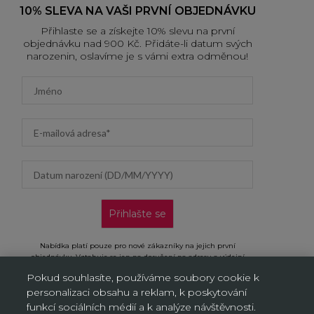
10% SLEVA NA VAŠI PRVNÍ OBJEDNÁVKU
Přihlaste se a získejte 10% slevu na první
objednávku nad 900 Kč. Přidáte-li datum svých
narozenin, oslavíme je s vámi extra odměnou!
First name
Email address
Datum narození (DD/MM/YYYY)
Přihlašte se
Nabídka platí pouze pro nové zákazníky na jejich první
objednávku. Vztahuje se jen na doručení na adresu a výdejní
místa, neplatí na objednávky doručované AL/AG. Kliknutím na
Pokud souhlasíte, používáme soubory cookie k
„Přihlásit se“ potvrzujete, že jste si přečetli Oznámení o ochraně
personalizaci obsahu a reklam, k poskytování
osobních údajů a souhlasíte s ním.
funkcí sociálních médií a k analýze návštěvnosti.