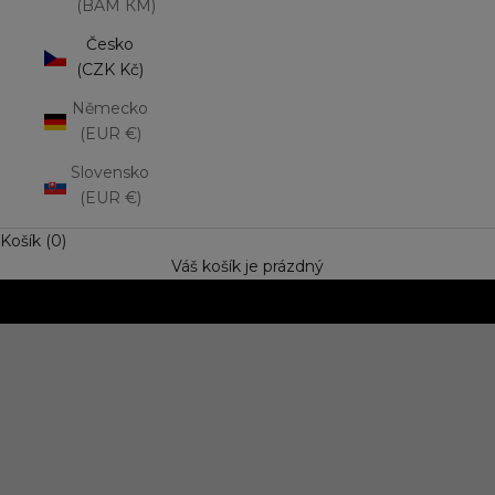
(BAM КМ)
Česko
(CZK Kč)
Německo
(EUR €)
Slovensko
(EUR €)
Košík (0)
Váš košík je prázdný
NOVINKA: Matná rtěnka Lip Mousse
Vyzkoušejte trend výrazné barvy s jemně rozptýleným
efektem. Speciální cena
OBJEVIT NOVINKU