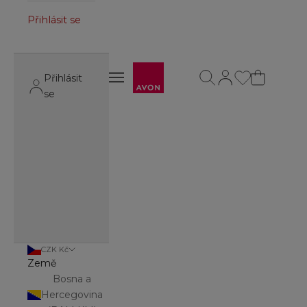
Přihlásit se
Avon
Otevřít vyhledávání
Otevřít stránku úč
Otevřít navigační menu
Přihlásit
Otevřít navigační menu
se
CZK Kč
Země
Bosna a
Hercegovina