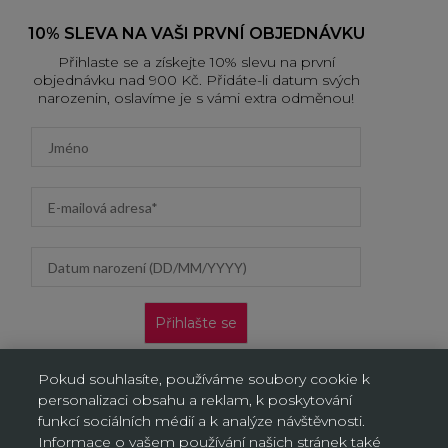
10% SLEVA NA VAŠI PRVNÍ OBJEDNÁVKU
Přihlaste se a získejte 10% slevu na první
objednávku nad 900 Kč. Přidáte-li datum svých
narozenin, oslavíme je s vámi extra odměnou!
First name
Email address
Datum narození (DD/MM/YYYY)
Přihlašte se
Nabídka platí pouze pro nové zákazníky na jejich první
Pokud souhlasíte, používáme soubory cookie k
objednávku. Vztahuje se jen na doručení na adresu a výdejní
personalizaci obsahu a reklam, k poskytování
místa, neplatí na objednávky doručované AL/AG. Kliknutím na
„Přihlásit se“ potvrzujete, že jste si přečetli Oznámení o ochraně
funkcí sociálních médií a k analýze návštěvnosti.
osobních údajů a souhlasíte s ním.
Informace o vašem používání našich stránek také