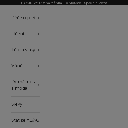
Přejít na obsah
NOVINKA: Matná rtěnka Lip Mousse - Speciální cena
Péče o pleť
Líčení
Tělo a vlasy
Vůně
Domácnost
a móda
Slevy
Stát se AL/AG