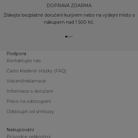
DOPRAVA ZDARMA
Model Maroon
To
Prima Pink
Vi
Získejte bezplatné doručení kurýrem nebo na výdejní místo s
Tawny Triumph
nákupem nad 1 500 Kč.
Přejít na položku 1
Přejít na položku 2
Přejít na položku 3
Přejít na položku 4
Podpora
Kontaktujte nás
Často kladené otázky (FAQ)
Vrácení/reklamace
Informace o doručení
Právo na odstoupení
Odstoupit od smlouvy
Nakupování
Průvodce velikostmi