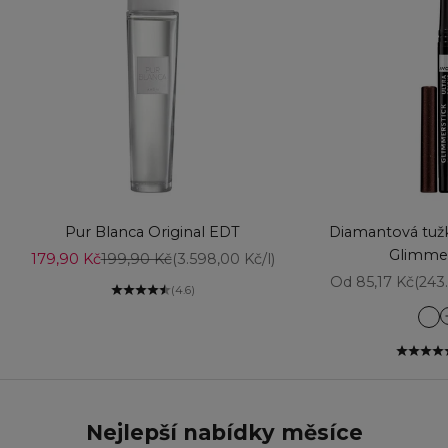
Vyberte možnosti
Přidat do košíku
Pur Blanca Original EDT
Diamantová tužk
Glimmer
Prodejní cena
Běžná cena
179,90 Kč
199,90 Kč
(3.598,00 Kč/l)
Prodejní cena
Od 85,17 Kč
(243
(4.6)
Am
Aq
Ba
Bl
Bl
Nejlepší nabídky měsíce
Br