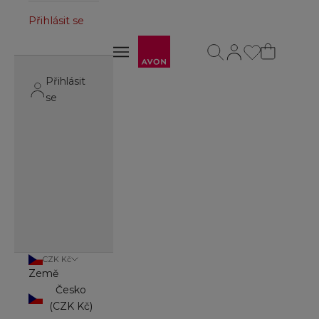
Přihlásit se
Avon
Otevřít vyhledávání
Otevřít stránku úč
Otevřít navigační menu
Otevřít navigační menu
Přihlásit
se
CZK Kč
Země
Česko
(CZK Kč)