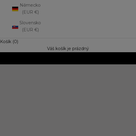
Německo
(EUR €)
Slovensko
(EUR €)
Košík (0)
Váš košík je prázdný
NOVINKA: Matná rtěnka Lip Mousse
Vyzkoušejte trend výrazné barvy s jemně rozptýleným
efektem. Speciální cena
OBJEVIT NOVINKU