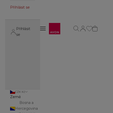
Přihlásit se
Avon
Otevřít vyhledávání
Otevřít stránku úč
Otevřít navigační menu
Přihlásit
Otevřít navigační menu
se
CZK Kč
Země
Bosna a
Hercegovina