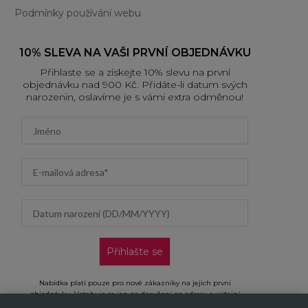
Podmínky používání webu
10% SLEVA NA VAŠI PRVNÍ OBJEDNÁVKU
Přihlaste se a získejte 10% slevu na první
objednávku nad 900 Kč. Přidáte-li datum svých
narozenin, oslavíme je s vámi extra odměnou!
First name
Email address
Datum narození (DD/MM/YYYY)
Přihlašte se
Nabídka platí pouze pro nové zákazníky na jejich první
objednávku. Vztahuje se jen na doručení na adresu a výdejní
místa, neplatí na objednávky doručované AL/AG. Kliknutím na