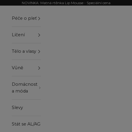
Přejít na obsah
NOVINKA: Matná rtěnka Lip Mousse - Speciální cena
Péče o pleť
Líčení
Tělo a vlasy
Vůně
Domácnost
a móda
Slevy
Stát se AL/AG