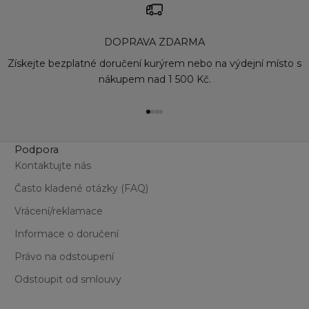
DOPRAVA ZDARMA
Získejte bezplatné doručení kurýrem nebo na výdejní místo s
nákupem nad 1 500 Kč.
Přejít na položku 1
Přejít na položku 2
Přejít na položku 3
Přejít na položku 4
Podpora
Kontaktujte nás
Často kladené otázky (FAQ)
Vrácení/reklamace
Informace o doručení
Právo na odstoupení
Odstoupit od smlouvy