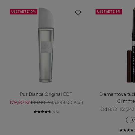
UŠETŘETE 10%
UŠETŘETE 9%
Vyberte možnosti
Přidat do košíku
Pur Blanca Original EDT
Diamantová tužk
Glimmer
Prodejní cena
Běžná cena
179,90 Kč
199,90 Kč
(3.598,00 Kč/l)
Prodejní cena
Od 85,21 Kč
(243
(4.6)
Am
Aq