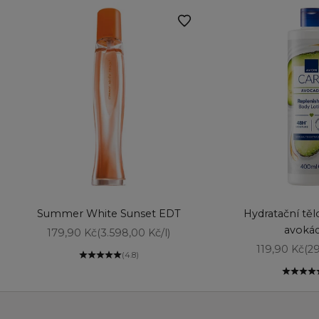
Vyberte možnosti
Vyberte možnost
Summer White Sunset EDT
Hydratační tě
avoká
Prodejní cena
179,90 Kč
(3.598,00 Kč/l)
Prodejní ce
119,90 Kč
(29
(4.8)