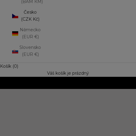
(BAM КМ)
Česko
(CZK Kč)
Německo
(EUR €)
Slovensko
(EUR €)
Košík (0)
Váš košík je prázdný
NOVINKA: Matná rtěnka Lip Mousse
Vyzkoušejte trend výrazné barvy s jemně rozptýleným
efektem. Speciální cena
OBJEVIT NOVINKU