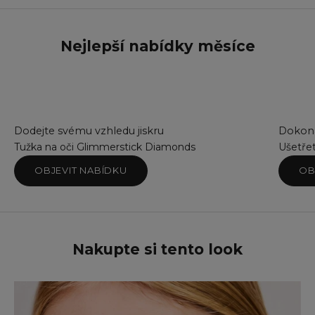
Ba
Bl
Bl
Nejlepší nabídky měsíce
Br
Br
Co
Co
Em
Go
Dodejte svému vzhledu jiskru
Dokona
Mi
Tužka na oči Glimmerstick Diamonds
Ušetře
Pi
OBJEVIT NABÍDKU
OB
Pi
Sil
Sm
Su
Su
Nakupte si tento look
Te
Tw