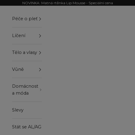
Přejít na obsah
NOVINKA: Matná rtěnka Lip Mousse - Speciální cena
Péče o pleť
Líčení
Tělo a vlasy
Vůně
Domácnost
a móda
Slevy
Stát se AL/AG