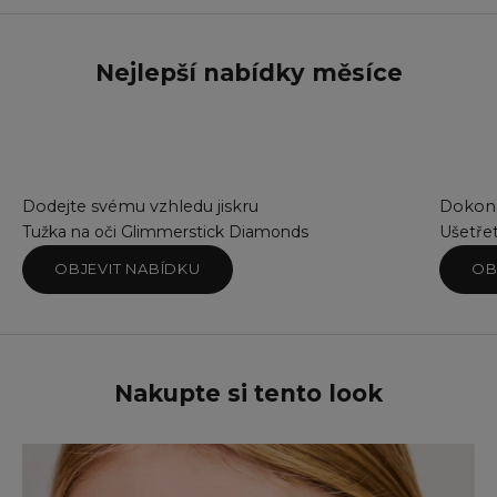
Ba
Bl
Bl
Nejlepší nabídky měsíce
Br
Br
Co
Co
Em
Go
Dodejte svému vzhledu jiskru
Dokona
Mi
Tužka na oči Glimmerstick Diamonds
Ušetře
Pi
OBJEVIT NABÍDKU
OB
Pi
Sil
Sm
Su
Su
Nakupte si tento look
Te
Tw