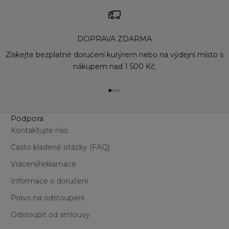
DOPRAVA ZDARMA
Získejte bezplatné doručení kurýrem nebo na výdejní místo s
nákupem nad 1 500 Kč.
Přejít na položku 1
Přejít na položku 2
Přejít na položku 3
Přejít na položku 4
Podpora
Kontaktujte nás
Často kladené otázky (FAQ)
Vrácení/reklamace
Informace o doručení
Právo na odstoupení
Odstoupit od smlouvy