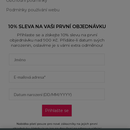
Obchodní podmínky
Podmínky používání webu
10% SLEVA NA VAŠI PRVNÍ OBJEDNÁVKU
Přihlaste se a získejte 10% slevu na první
objednávku nad 900 Kč. Přidáte-li datum svých
narozenin, oslavíme je s vámi extra odměnou!
First name
Email address
Datum narození (DD/MM/YYYY)
Přihlašte se
Nabídka platí pouze pro nové zákazníky na jejich první
objednávku. Vztahuje se jen na doručení na adresu a výdejní