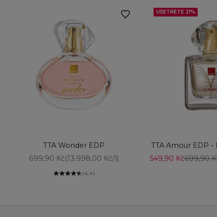
UŠETŘETE 21%
Vyberte možnosti
Vyberte možnost
TTA Wonder EDP
TTA Amour EDP - l
Prodejní cena
Prodejní cena
Běžná ce
699,90 Kč
(13.998,00 Kč/l)
549,90 Kč
699,90 K
(4.4)