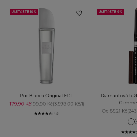
UŠETŘETE 10%
UŠETŘETE 9%
Vyberte možnosti
Přidat do košíku
Pur Blanca Original EDT
Diamantová tužk
Glimmer
Prodejní cena
Běžná cena
179,90 Kč
199,90 Kč
(3.598,00 Kč/l)
Prodejní cena
Od 85,21 Kč
(243
(4.6)
Am
Aq