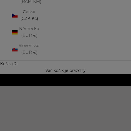
(BAM КМ)
Česko
(CZK Kč)
Německo
(EUR €)
Slovensko
(EUR €)
Košík (0)
Váš košík je prázdný
NOVINKA: Matná rtěnka Lip Mousse
Vyzkoušejte trend výrazné barvy s jemně rozptýleným
efektem. Speciální cena
OBJEVIT NOVINKU