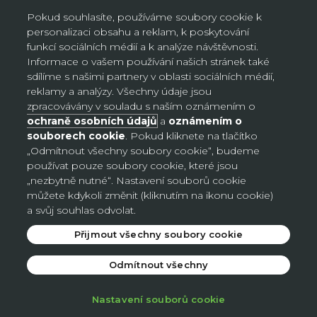
místa, neplatí na objednávky doručované AL/AG. Kliknutím na
Pokud souhlasíte, používáme soubory cookie k
„Přihlásit se“ potvrzujete, že jste si přečetli Oznámení o ochraně
personalizaci obsahu a reklam, k poskytování
osobních údajů a souhlasíte s ním.
funkcí sociálních médií a k analýze návštěvnosti.
Informace o vašem používání našich stránek také
sdílíme s našimi partnery v oblasti sociálních médií,
reklamy a analýzy. Všechny údaje jsou
Nastavení souborů cookie
zpracovávány v souladu s naším oznámením o
ochraně osobních údajů
a
oznámením o
souborech cookie
. Pokud kliknete na tlačítko
Česko (CZK Kč)
„Odmítnout všechny soubory cookie“, budeme
Země
používat pouze soubory cookie, které jsou
Bosna a Hercegovina (BAM КМ)
„nezbytně nutné“. Nastavení souborů cookie
můžete kdykoli změnit (kliknutím na ikonu cookie)
Česko (CZK Kč)
a svůj souhlas odvolat.
Německo (EUR €)
Přijmout všechny soubory cookie
Slovensko (EUR €)
Odmítnout všechny
© 2026 - Avon
.
Nastavení souborů cookie