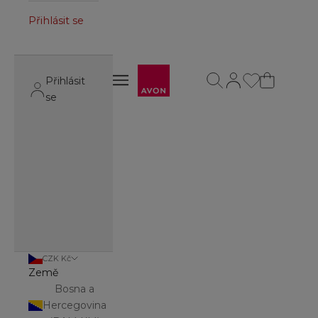
Přihlásit se
Avon
Otevřít vyhledávání
Otevřít stránku úč
Otevřít navigační menu
Přihlásit
Otevřít navigační menu
se
CZK Kč
Země
Bosna a
Hercegovina