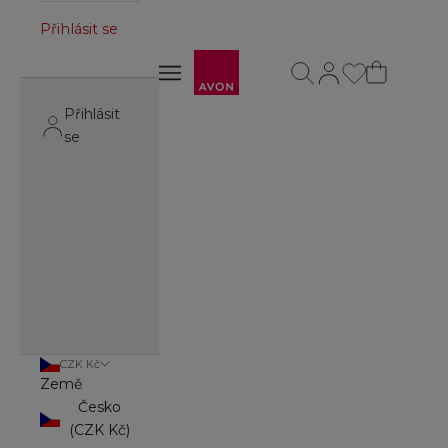
Přihlásit se
Avon
Otevřít vyhledávání
Otevřít stránku úč
Otevřít navigační menu
Otevřít navigační menu
Přihlásit
se
CZK Kč
Země
Česko
(CZK Kč)