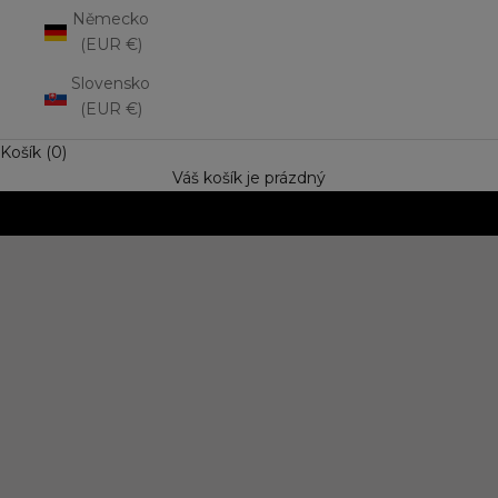
Německo
(EUR €)
Slovensko
(EUR €)
Košík (0)
Váš košík je prázdný
NOVINKA: Matná rtěnka Lip Mousse
Vyzkoušejte trend výrazné barvy s jemně rozptýleným
efektem. Speciální cena
OBJEVIT NOVINKU