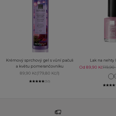
Vyberte možnosti
Přidat do košíku
Krémový sprchový gel s vůní pačuli
Lak na nehty
a květu pomerančovníku
Prodejní cena
Běžná 
Od 89,90 Kč
119,90
Prodejní cena
89,90 Kč
(179,80 Kč/l)
Ca
(5.0)
Co
Co
Da
De
De
Fa