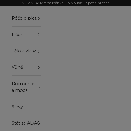
Přejít na obsah
NOVINKA: Matná rtěnka Lip Mousse - Speciální cena
Péče o pleť
Líčení
Tělo a vlasy
Vůně
Domácnost
a móda
Slevy
Stát se AL/AG