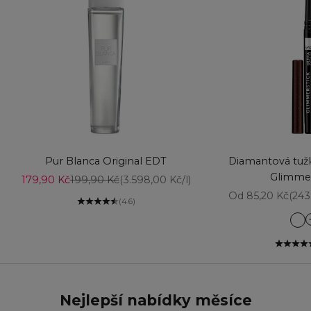
Vyberte možnosti
Přidat do košíku
Pur Blanca Original EDT
Diamantová tužk
Glimmer
Prodejní cena
Běžná cena
179,90 Kč
199,90 Kč
(3.598,00 Kč/l)
Prodejní cena
Od 85,20 Kč
(243
(4.6)
Am
Aq
Ba
Bl
Bl
Nejlepší nabídky měsíce
Br