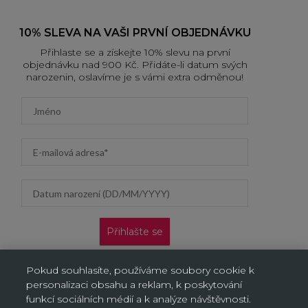
10% SLEVA NA VAŠI PRVNÍ OBJEDNÁVKU
Přihlaste se a získejte 10% slevu na první
objednávku nad 900 Kč. Přidáte-li datum svých
narozenin, oslavíme je s vámi extra odměnou!
First name
Email address
Datum narození (DD/MM/YYYY)
Přihlašte se
Nabídka platí pouze pro nové zákazníky na jejich první
Pokud souhlasíte, používáme soubory cookie k
objednávku. Vztahuje se jen na doručení na adresu a výdejní
personalizaci obsahu a reklam, k poskytování
místa, neplatí na objednávky doručované AL/AG. Kliknutím na
„Přihlásit se“ potvrzujete, že jste si přečetli Oznámení o ochraně
funkcí sociálních médií a k analýze návštěvnosti.
osobních údajů a souhlasíte s ním.