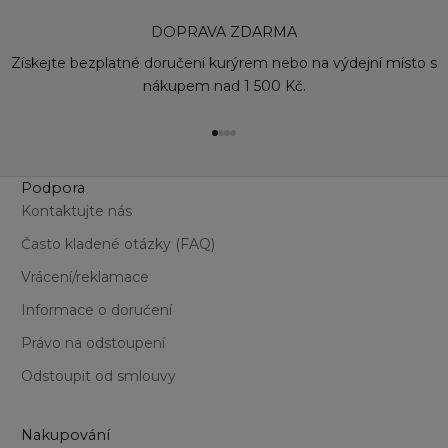
For
DOPRAVA ZDARMA
Gu
Hy
Získejte bezplatné doručení kurýrem nebo na výdejní místo s
Ma
nákupem nad 1 500 Kč.
Nu
Pe
Přejít na položku 1
Přejít na položku 2
Přejít na položku 3
Přejít na položku 4
Pi
Pr
Pu
Podpora
Re
Kontaktujte nás
St
Často kladené otázky (FAQ)
Sw
Ta
Vrácení/reklamace
Th
Informace o doručení
Ti
Vi
Právo na odstoupení
Odstoupit od smlouvy
Nakupování