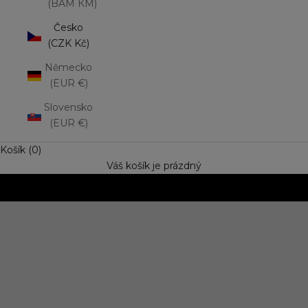
(BAM КМ)
Česko
(CZK Kč)
Německo
(EUR €)
Slovensko
(EUR €)
Košík (0)
Váš košík je prázdný
NOVINKA: Matná rtěnka Lip Mousse
Vyzkoušejte trend výrazné barvy s jemně rozptýleným
efektem. Speciální cena
OBJEVIT NOVINKU