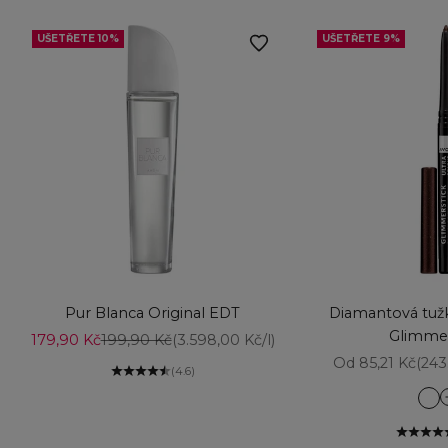
UŠETŘETE 10%
UŠETŘETE 9%
Vyberte možnosti
Přidat do košíku
Pur Blanca Original EDT
Diamantová tužk
Glimmer
Prodejní cena
Běžná cena
179,90 Kč
199,90 Kč
(3.598,00 Kč/l)
Prodejní cena
Od 85,21 Kč
(243
(4.6)
Am
Aq