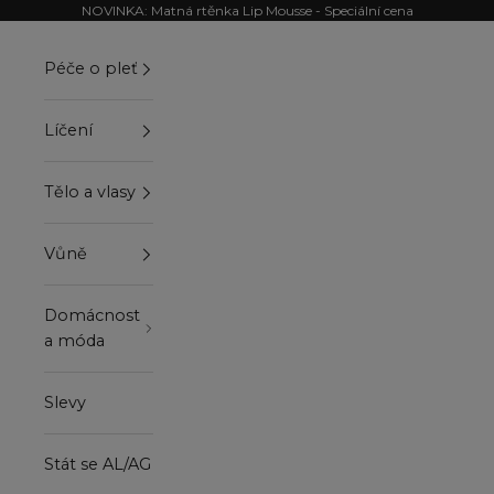
Přejít na obsah
NOVINKA: Matná rtěnka Lip Mousse - Speciální cena
Péče o pleť
Líčení
Tělo a vlasy
Vůně
Domácnost
a móda
Slevy
Stát se AL/AG