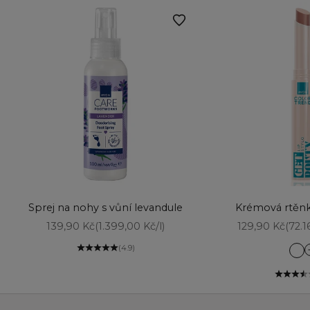
Vyberte možnosti
Přidat do košíku
Sprej na nohy s vůní levandule
Krémová rtěnk
Prodejní cena
Prodejní cena
139,90 Kč
(1.399,00 Kč/l)
129,90 Kč
(72.1
(4.9)
Ca
Et
Fo
Fr