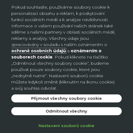
místa, neplatí na objednávky doručované AL/AG. Kliknutím na
Pokud souhlasíte, používáme soubory cookie k
„Přihlásit se“ potvrzujete, že jste si přečetli Oznámení o ochraně
personalizaci obsahu a reklam, k poskytování
osobních údajů a souhlasíte s ním.
funkcí sociálních médií a k analýze návštěvnosti.
Informace o vašem používání našich stránek také
sdílíme s našimi partnery v oblasti sociálních médií,
reklamy a analýzy. Všechny údaje jsou
Nastavení souborů cookie
zpracovávány v souladu s naším oznámením o
ochraně osobních údajů
a
oznámením o
souborech cookie
. Pokud kliknete na tlačítko
Česko (CZK Kč)
„Odmítnout všechny soubory cookie“, budeme
Země
používat pouze soubory cookie, které jsou
Bosna a Hercegovina (BAM КМ)
„nezbytně nutné“. Nastavení souborů cookie
můžete kdykoli změnit (kliknutím na ikonu cookie)
Česko (CZK Kč)
a svůj souhlas odvolat.
Německo (EUR €)
Přijmout všechny soubory cookie
Slovensko (EUR €)
Odmítnout všechny
© 2026 - Avon
.
Nastavení souborů cookie