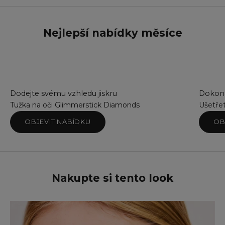
Ba
Bl
Bl
Nejlepší nabídky měsíce
Br
Br
Co
Co
Em
Go
Dodejte svému vzhledu jiskru
Dokona
Mi
Tužka na oči Glimmerstick Diamonds
Ušetře
Pi
OBJEVIT NABÍDKU
OB
Pi
Sil
Sm
Su
Su
Nakupte si tento look
Te
Tw