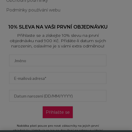
Obchodní podmínky
Podmínky používání webu
10% SLEVA NA VAŠI PRVNÍ OBJEDNÁVKU
Přihlaste se a získejte 10% slevu na první
objednávku nad 900 Kč. Přidáte-li datum svých
narozenin, oslavíme je s vámi extra odměnou!
First name
Email address
Datum narození (DD/MM/YYYY)
Přihlašte se
Nabídka platí pouze pro nové zákazníky na jejich první
objednávku. Vztahuje se jen na doručení na adresu a výdejní