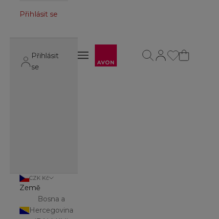
Přihlásit se
Avon
Otevřít vyhledávání
Otevřít stránku úč
Otevřít navigační menu
Přihlásit
Otevřít navigační menu
se
CZK Kč
Země
Bosna a
Hercegovina