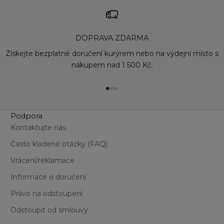
La
Pi
Ro
DOPRAVA ZDARMA
Su
To
Získejte bezplatné doručení kurýrem nebo na výdejní místo s
Vi
nákupem nad 1 500 Kč.
Přejít na položku 1
Přejít na položku 2
Přejít na položku 3
Přejít na položku 4
Podpora
Kontaktujte nás
Často kladené otázky (FAQ)
Vrácení/reklamace
Informace o doručení
Právo na odstoupení
Odstoupit od smlouvy