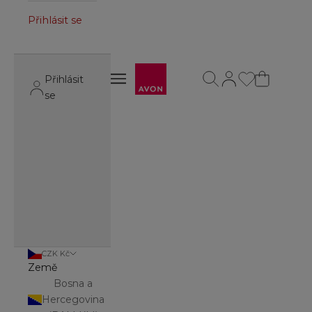
Přihlásit se
Avon
Otevřít vyhledávání
Otevřít stránku úč
Otevřít navigační menu
Přihlásit
Otevřít navigační menu
se
CZK Kč
Země
Bosna a
Hercegovina