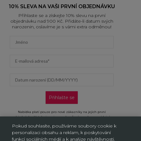
10% SLEVA NA VAŠI PRVNÍ OBJEDNÁVKU
Přihlaste se a získejte 10% slevu na první
objednávku nad 900 Kč. Přidáte-li datum svých
narozenin, oslavíme je s vámi extra odměnou!
First name
Email address
Datum narození (DD/MM/YYYY)
Přihlašte se
Nabídka platí pouze pro nové zákazníky na jejich první
objednávku. Vztahuje se jen na doručení na adresu a výdejní
místa, neplatí na objednávky doručované AL/AG. Kliknutím na
Pokud souhlasíte, používáme soubory cookie k
„Přihlásit se“ potvrzujete, že jste si přečetli Oznámení o ochraně
personalizaci obsahu a reklam, k poskytování
osobních údajů a souhlasíte s ním.
funkcí sociálních médií a k analýze návštěvnosti.