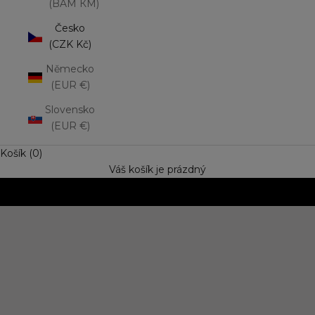
(BAM КМ)
Česko
(CZK Kč)
Německo
(EUR €)
Slovensko
(EUR €)
Košík (0)
Váš košík je prázdný
NOVINKA: Matná rtěnka Lip Mousse
Vyzkoušejte trend výrazné barvy s jemně rozptýleným
efektem. Speciální cena
OBJEVIT NOVINKU