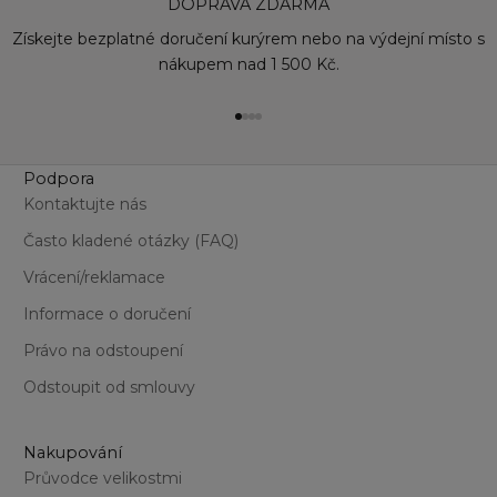
DOPRAVA ZDARMA
Získejte bezplatné doručení kurýrem nebo na výdejní místo s
nákupem nad 1 500 Kč.
Přejít na položku 1
Přejít na položku 2
Přejít na položku 3
Přejít na položku 4
Podpora
Kontaktujte nás
Často kladené otázky (FAQ)
Vrácení/reklamace
Informace o doručení
Právo na odstoupení
Odstoupit od smlouvy
Nakupování
Průvodce velikostmi