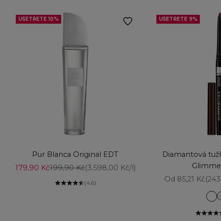
UŠETŘETE 10%
UŠETŘETE 9%
Vyberte možnosti
Přidat do košíku
Pur Blanca Original EDT
Diamantová tužk
Glimmer
Prodejní cena
Běžná cena
179,90 Kč
199,90 Kč
(3.598,00 Kč/l)
Prodejní cena
Od 85,21 Kč
(243
(4.6)
Am
Aq