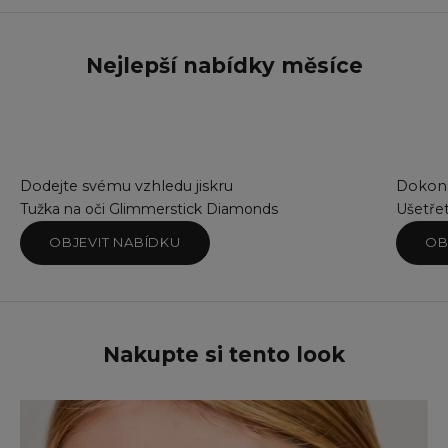
Ba
Bl
Bl
Nejlepší nabídky měsíce
Br
Br
Co
Co
Em
Go
Dodejte svému vzhledu jiskru
Dokona
Mi
Tužka na oči Glimmerstick Diamonds
Ušetře
Pi
OBJEVIT NABÍDKU
OB
Pi
Sil
Sm
Su
Su
Nakupte si tento look
Te
Tw