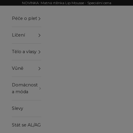
Přejít na obsah
NOVINKA: Matná rtěnka Lip Mousse - Speciální cena
Péče o pleť
Líčení
Tělo a vlasy
Vůně
Domácnost
a móda
Slevy
Stát se AL/AG