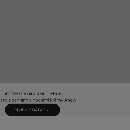
Limitovaná nabídka | 1.–16. 8.
řete s denními a nočními krémy Anew
OBJEVIT NABÍDKU