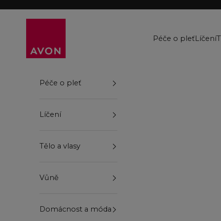
Přejít na obsah
Avon
Péče o pleť
Líčení
T
Péče o pleť
Líčení
Tělo a vlasy
Vůně
Domácnost a móda