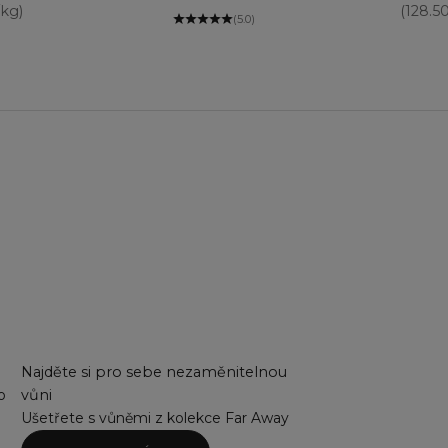
/kg)
(128.5
(5.0)
Najděte si pro sebe nezaměnitelnou
o
vůni
Ušetřete s vůněmi z kolekce Far Away