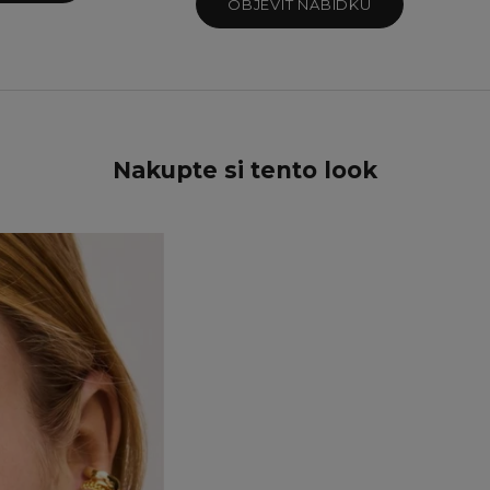
Teal Sparkle
OBJEVIT NABÍDKU
Twilight Sparkle
Nakupte si tento look
UŠETŘETE 15%