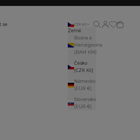
Otevřít vyhledávání
Otevřít stránku ú
t se
CZK Kč
Země
Bosna a
Hercegovina
(BAM КМ)
Česko
(CZK Kč)
Německo
(EUR €)
Slovensko
(EUR €)