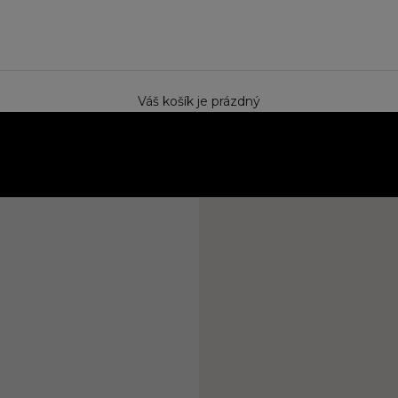
e
Váš košík je prázdný
ektem. Speciální cena