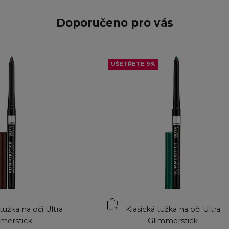
Doporučeno pro vás
UŠETŘETE 9%
ku
Přidat do košíku
užka na oči Ultra
Klasická tužka na oči Ultra
merstick
Glimmerstick