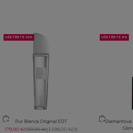
UŠETŘETE 10%
UŠETŘETE 9%
Přidat do koší
Pur Blanca Original EDT
Diamantová t
Glim
Prodejní cena
Běžná cena
179,90 Kč
199,90 Kč
(3.598,00 Kč/l)