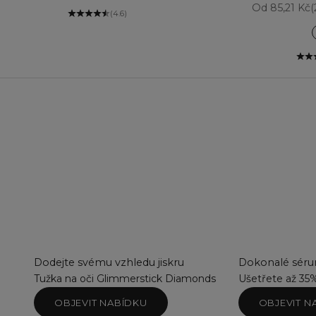
Prodejní ce
Od 85,21 Kč
(
(4.6)
Dodejte svému vzhledu jiskru
Dokonalé sérum
Tužka na oči Glimmerstick Diamonds
Ušetřete až 35
OBJEVIT NABÍDKU
OBJEVIT N