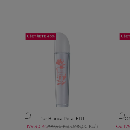
UŠETŘETE 40%
UŠE
Přid
Pur Blanca Petal EDT
Oč
Prodejní cena
Běžná cena
Prodej
179,90 Kč
299,90 Kč
(3.598,00 Kč/l)
Od 179