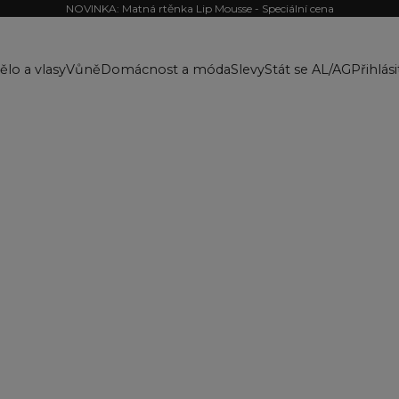
NOVINKA: Matná rtěnka Lip Mousse - Speciální cena
ělo a vlasy
Vůně
Domácnost a móda
Slevy
Stát se AL/AG
Přihlási