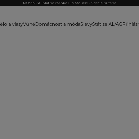
NOVINKA: Matná rtěnka Lip Mousse - Speciální cena
ělo a vlasy
Vůně
Domácnost a móda
Slevy
Stát se AL/AG
Přihlási