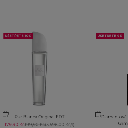
UŠETŘETE 10%
UŠETŘETE 9%
Přidat do koší
Pur Blanca Original EDT
Diamantová t
Glim
Prodejní cena
Běžná cena
179,90 Kč
199,90 Kč
(3.598,00 Kč/l)