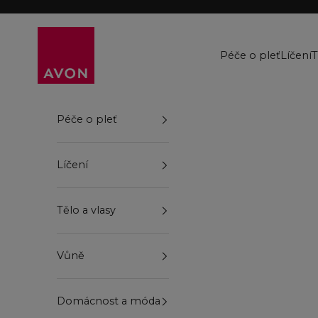
Přejít na obsah
Avon
Péče o pleť
Líčení
T
Péče o pleť
Líčení
Tělo a vlasy
Vůně
Domácnost a móda