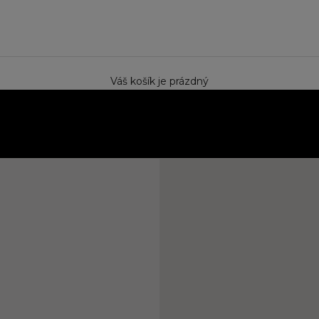
e
Váš košík je prázdný
ektem. Speciální cena