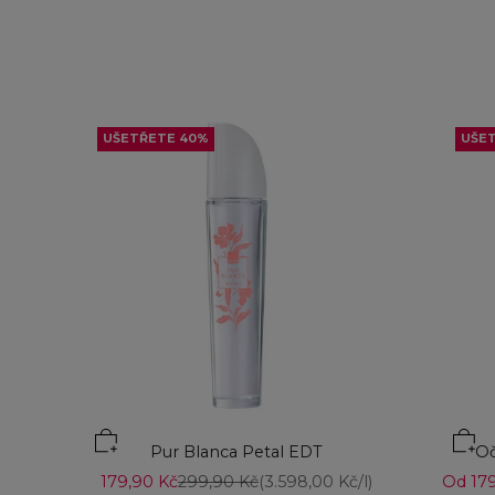
UŠETŘETE 40%
UŠE
Přid
Pur Blanca Petal EDT
Oč
Prodejní cena
Běžná cena
Prodej
179,90 Kč
299,90 Kč
(3.598,00 Kč/l)
Od 179