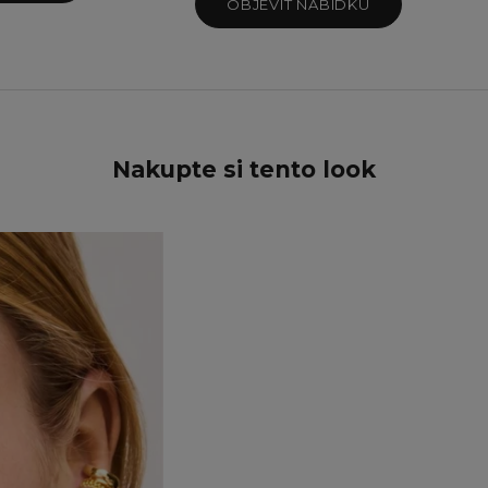
Teal Sparkle
OBJEVIT NABÍDKU
Twilight Sparkle
Nakupte si tento look
UŠETŘETE 15%