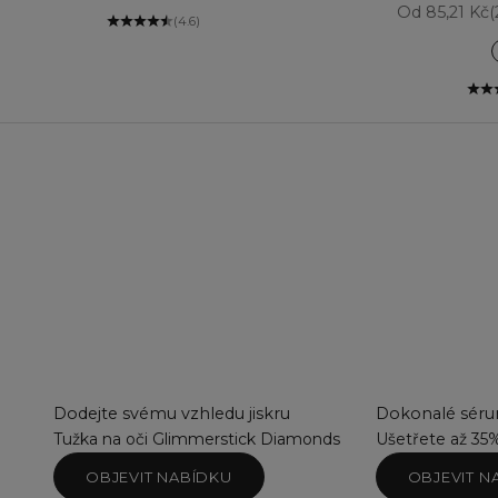
Prodejní ce
Od 85,21 Kč
(
(4.6)
Dodejte svému vzhledu jiskru
Dokonalé sérum
Tužka na oči Glimmerstick Diamonds
Ušetřete až 35
OBJEVIT NABÍDKU
OBJEVIT N