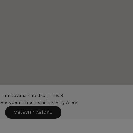
Limitovaná nabídka | 1.–16. 8.
řete s denními a nočními krémy Anew
OBJEVIT NABÍDKU