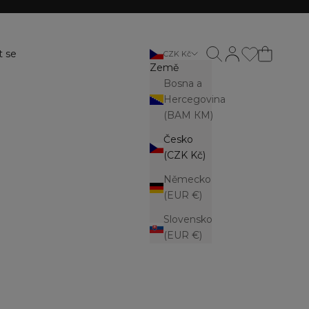
Otevřít vyhledávání
Otevřít stránku ú
t se
CZK Kč
Země
Bosna a
Hercegovina
(BAM КМ)
Česko
(CZK Kč)
Německo
(EUR €)
Slovensko
(EUR €)