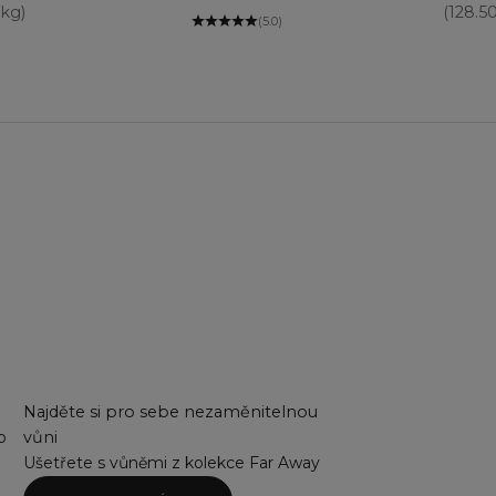
/kg)
(128.5
(5.0)
Najděte si pro sebe nezaměnitelnou
o
vůni
Ušetřete s vůněmi z kolekce Far Away