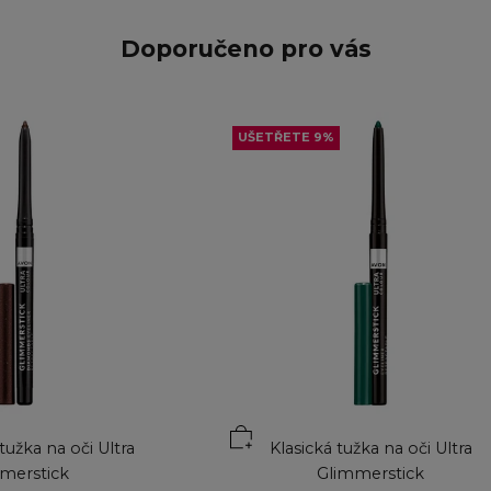
Doporučeno pro vás
UŠETŘETE 9%
ku
Přidat do košíku
užka na oči Ultra
Klasická tužka na oči Ultra
merstick
Glimmerstick