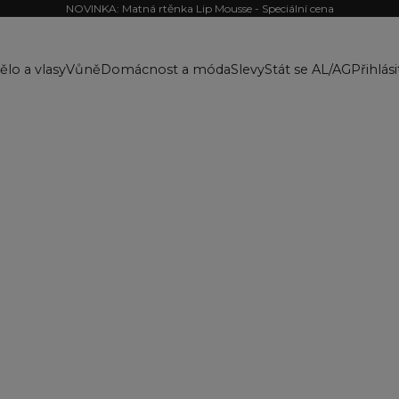
NOVINKA: Matná rtěnka Lip Mousse - Speciální cena
ělo a vlasy
Vůně
Domácnost a móda
Slevy
Stát se AL/AG
Přihlási