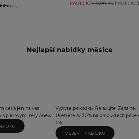
Prodejní cena
Běžná cena
149,80 Kč
149,90 Kč
(149,80 Kč/l
(4.7)
Nejlepší nabídky měsíce
 čeká jen na vás
Vyživte pokožku. Relaxujte. Zazařte.
% s pleťovými séry Anew
Ušetřete až 30% na produktech péče 
tělo
ABÍDKU
OBJEVIT NABÍDKU