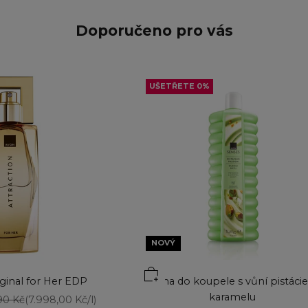
Doporučeno pro vás
UŠETŘETE 0%
NOVÝ
iginal for Her EDP
Pěna do koupele s vůní pistácie
karamelu
á cena
90 Kč
(7.998,00 Kč/l)