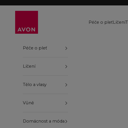
Přejít na obsah
Avon
Péče o pleť
Líčení
T
Péče o pleť
Líčení
Tělo a vlasy
Vůně
Domácnost a móda