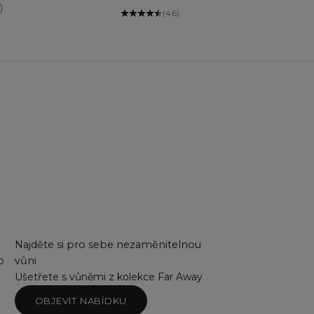
)
(4.6)
Najděte si pro sebe nezaměnitelnou
o
vůni
Ušetřete s vůněmi z kolekce Far Away
OBJEVIT NABÍDKU