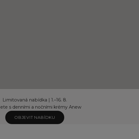
Limitovaná nabídka | 1.–16. 8.
řete s denními a nočními krémy Anew
OBJEVIT NABÍDKU