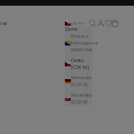
Otevřít vyhledávání
Otevřít stránku ú
t se
CZK Kč
Země
Bosna a
Hercegovina
(BAM КМ)
Česko
(CZK Kč)
Německo
(EUR €)
Slovensko
(EUR €)