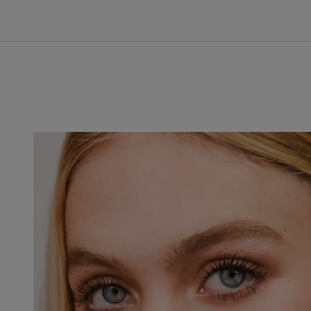
Taboo Blue
The Red One
Timeless Icon
Virtual Reverie