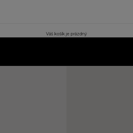
e
Váš košík je prázdný
ektem. Speciální cena