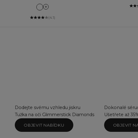
Can't Quit Cafe
Cosy Therapy
(4.1)
Couture Rose
Dark Dahlia
Denim Dream
Designer Red
Fail Proof Fuchsia
Forest Stroll
Guilty Pleasure
Hypnotise
Make a Fuss
Nude Silhouette
Petal Fresh
Pink Caprice
Private Jet
Dodejte svému vzhledu jiskru
Dokonalé sérum
Pumpkin Spice
Tužka na oči Glimmerstick Diamonds
Ušetřete až 35
Red Is Red
OBJEVIT NABÍDKU
OBJEVIT N
Stay Put Sangria
Sweet Blooms