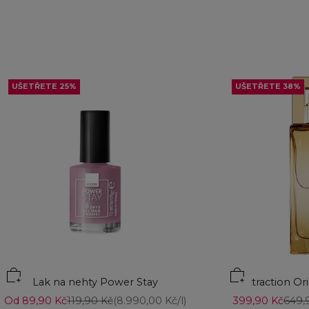
UŠETŘETE 25%
UŠETŘETE 38%
Přidat do košíku
Lak na nehty Power Stay
Attraction Or
Prodejní cena
Běžná cena
Prodejní cena
Běžn
Od 89,90 Kč
119,90 Kč
(8.990,00 Kč/l)
399,90 Kč
649,