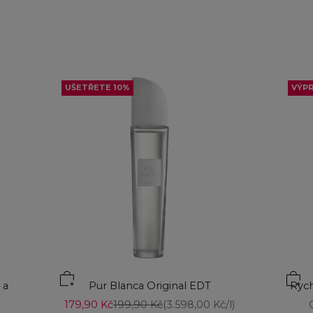
UŠETŘETE 10%
VÝP
Přid
 a
Pur Blanca Original EDT
Rych
Prodejní cena
Běžná cena
179,90 Kč
199,90 Kč
(3.598,00 Kč/l)