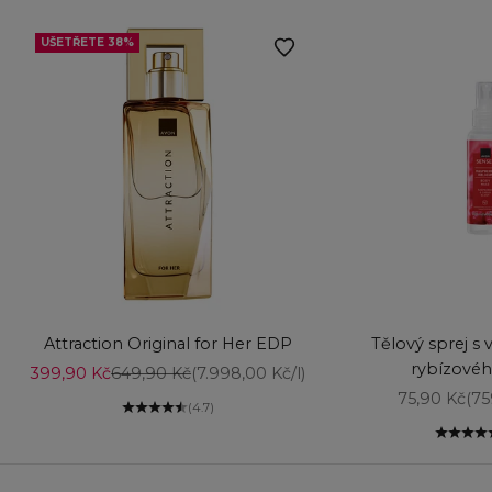
UŠETŘETE 38%
Vyberte možnosti
Vyberte možnost
Attraction Original for Her EDP
Tělový sprej s 
rybízovéh
Prodejní cena
Běžná cena
399,90 Kč
649,90 Kč
(7.998,00 Kč/l)
Prodejní ce
75,90 Kč
(75
(4.7)