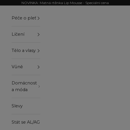
Přejít na obsah
NOVINKA: Matná rtěnka Lip Mousse - Speciální cena
Péče o pleť
Líčení
Tělo a vlasy
Vůně
Domácnost
a móda
Slevy
Stát se AL/AG