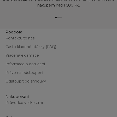
nákupem nad 1 500 Kč.
Přejít na položku 1
Přejít na položku 2
Přejít na položku 3
Přejít na položku 4
Podpora
Kontaktujte nás
Často kladené otázky (FAQ)
Vrácení/reklamace
Informace o doručení
Právo na odstoupení
Odstoupit od smlouvy
Nakupování
Průvodce velikostmi