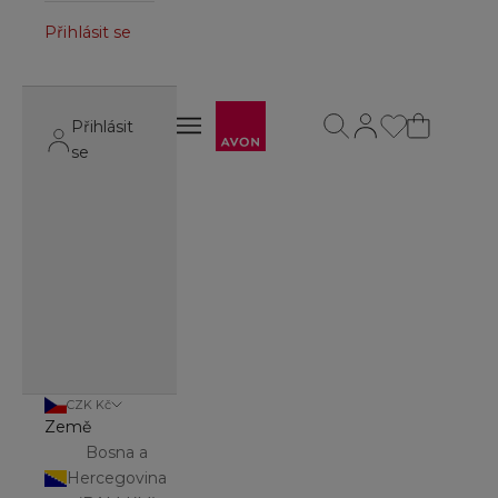
Přihlásit se
Avon
Otevřít vyhledávání
Otevřít stránku úč
Otevřít navigační menu
Přihlásit
Otevřít navigační menu
se
CZK Kč
Země
Bosna a
Hercegovina