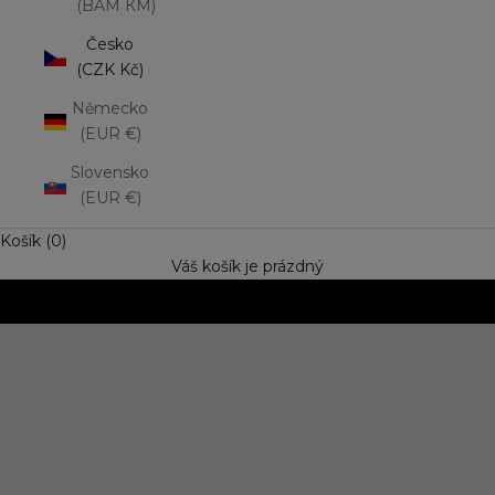
(BAM КМ)
Česko
(CZK Kč)
Německo
(EUR €)
Slovensko
(EUR €)
Košík (0)
Váš košík je prázdný
NOVINKA: Matná rtěnka Lip Mousse
Vyzkoušejte trend výrazné barvy s jemně rozptýleným
efektem. Speciální cena
OBJEVIT NOVINKU