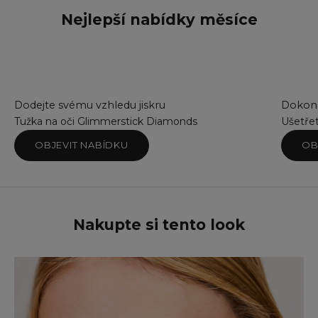
Nejlepší nabídky měsíce
Dodejte svému vzhledu jiskru
Dokona
Tužka na oči Glimmerstick Diamonds
Ušetře
OBJEVIT NABÍDKU
OB
Nakupte si tento look