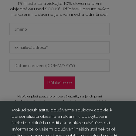
Přihlaste se a získejte 10% slevu na první
objednávku nad 900 Kč. Přidáte-li datum svých
narozenin, oslavíme je s vámi extra odměnou!
First name
Email address
Datum narození (DD/MM/YYYY)
Přihlašte se
Nabídka platí pouze pro nové zákazníky na jejich první
objednávku. Vztahuje se jen na doručení na adresu a výdejní
místa, neplatí na objednávky doručované AL/AG. Kliknutím na
Pokud souhlasíte, používáme soubory cookie k
„Přihlásit se“ potvrzujete, že jste si přečetli Oznámení o ochraně
personalizaci obsahu a reklam, k poskytování
osobních údajů a souhlasíte s ním.
funkcí sociálních médií a k analýze návštěvnosti.
Informace o vašem používání našich stránek také
sdílíme s našimi partnery v oblasti sociálních médií,