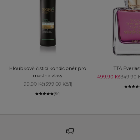
Vyberte možnosti
Vyberte možnost
Hloubkově čisticí kondicionér pro
TTA Everla
mastné vlasy
Prodejní cena
Běžná c
499,90 Kč
849,90 
Prodejní cena
99,90 Kč
(399,60 Kč/l)
(5.0)