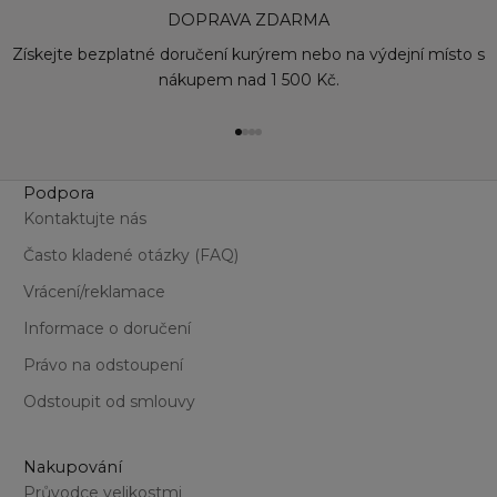
DOPRAVA ZDARMA
Získejte bezplatné doručení kurýrem nebo na výdejní místo s
nákupem nad 1 500 Kč.
Přejít na položku 1
Přejít na položku 2
Přejít na položku 3
Přejít na položku 4
Podpora
Kontaktujte nás
Často kladené otázky (FAQ)
Vrácení/reklamace
Informace o doručení
Právo na odstoupení
Odstoupit od smlouvy
Nakupování
Průvodce velikostmi