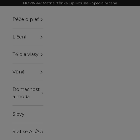
Přejít na obsah
NOVINKA: Matná rtěnka Lip Mousse - Speciální cena
Péče o pleť
Líčení
Tělo a vlasy
Vůně
Domácnost
a móda
Slevy
Stát se AL/AG