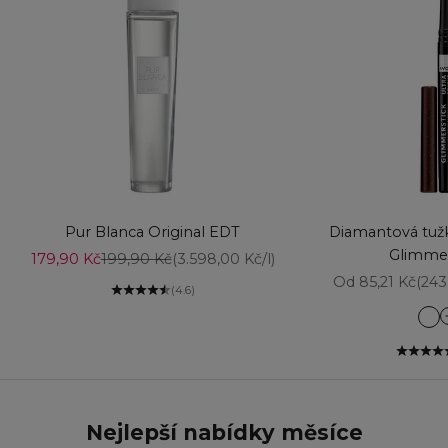
Vyberte možnosti
Přidat do košíku
Pur Blanca Original EDT
Diamantová tužk
Glimmer
Prodejní cena
Běžná cena
179,90 Kč
199,90 Kč
(3.598,00 Kč/l)
Prodejní cena
Od 85,21 Kč
(243
(4.6)
Am
Aq
Ba
Bl
Bl
Nejlepší nabídky měsíce
Br