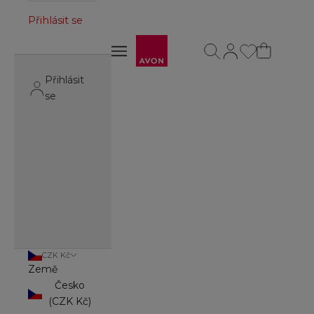
Přihlásit se
Avon
Otevřít vyhledávání
Otevřít stránku úč
Otevřít navigační menu
Otevřít navigační menu
Přihlásit
se
CZK Kč
Země
Česko
(CZK Kč)