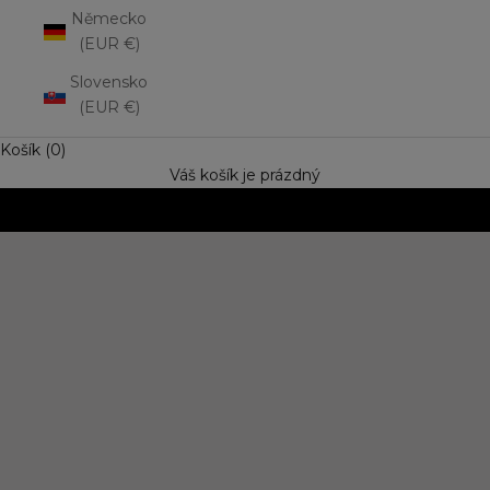
Německo
(EUR €)
Slovensko
(EUR €)
Košík (0)
Váš košík je prázdný
NOVINKA: Matná rtěnka Lip Mousse
Vyzkoušejte trend výrazné barvy s jemně rozptýleným
efektem. Speciální cena
OBJEVIT NOVINKU