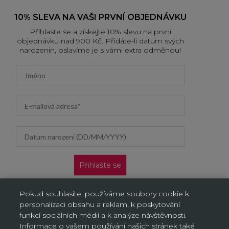
10% SLEVA NA VAŠI PRVNÍ OBJEDNÁVKU
Přihlaste se a získejte 10% slevu na první
objednávku nad 900 Kč. Přidáte-li datum svých
narozenin, oslavíme je s vámi extra odměnou!
First name
Email address
Datum narození (DD/MM/YYYY)
Přihlašte se
Nabídka platí pouze pro nové zákazníky na jejich první
Pokud souhlasíte, používáme soubory cookie k
objednávku. Vztahuje se jen na doručení na adresu a výdejní
personalizaci obsahu a reklam, k poskytování
místa, neplatí na objednávky doručované AL/AG. Kliknutím na
„Přihlásit se“ potvrzujete, že jste si přečetli Oznámení o ochraně
funkcí sociálních médií a k analýze návštěvnosti.
osobních údajů a souhlasíte s ním.
Informace o vašem používání našich stránek také