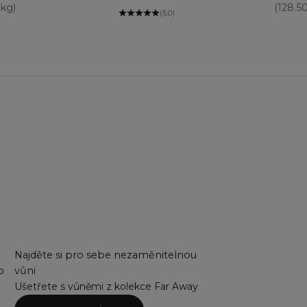
/kg)
(128.5
(5.0)
Najděte si pro sebe nezaměnitelnou
o
vůni
Ušetřete s vůněmi z kolekce Far Away