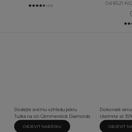
Prodejní ce
Od 85,21 Kč
(
(4.6)
Dodejte svému vzhledu jiskru
Dokonalé sérum
Tužka na oči Glimmerstick Diamonds
Ušetřete až 35
OBJEVIT NABÍDKU
OBJEVIT N