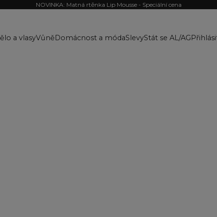
NOVINKA: Matná rtěnka Lip Mousse - Speciální cena
ělo a vlasy
Vůně
Domácnost a móda
Slevy
Stát se AL/AG
Přihlási