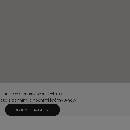
Limitovaná nabídka | 1.–16. 8.
řete s denními a nočními krémy Anew
OBJEVIT NABÍDKU