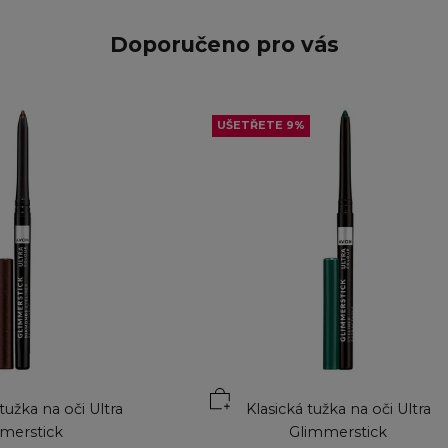
Doporučeno pro vás
UŠETŘETE 9%
ku
Přidat do košíku
užka na oči Ultra
Klasická tužka na oči Ultra
merstick
Glimmerstick