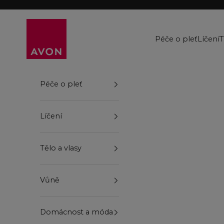
Přejít na obsah
Avon
Péče o pleť
Líčení
T
Péče o pleť
Líčení
Tělo a vlasy
Vůně
Domácnost a móda