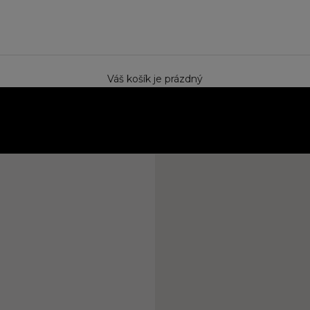
e
Váš košík je prázdný
ektem. Speciální cena