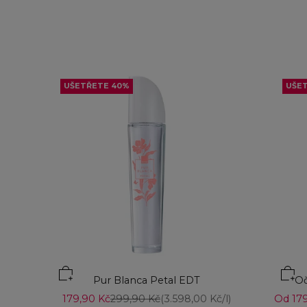
UŠETŘETE 40%
UŠE
Přid
Pur Blanca Petal EDT
Oč
Prodejní cena
Běžná cena
Prodej
179,90 Kč
299,90 Kč
(3.598,00 Kč/l)
Od 179