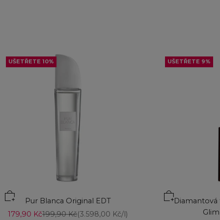
UŠETŘETE 10%
UŠETŘETE 9%
Přidat do koší
Pur Blanca Original EDT
Diamantová t
Glim
Prodejní cena
Běžná cena
179,90 Kč
199,90 Kč
(3.598,00 Kč/l)