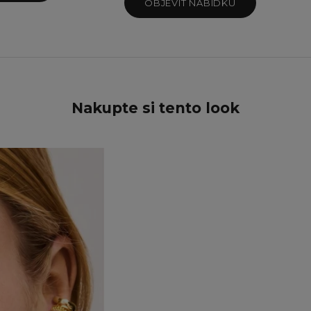
Teal Sparkle
OBJEVIT NABÍDKU
Twilight Sparkle
Nakupte si tento look
UŠETŘETE 15%