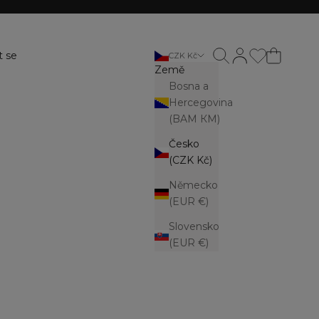
Otevřít vyhledávání
Otevřít stránku ú
t se
CZK Kč
Země
Bosna a
Hercegovina
(BAM КМ)
Česko
(CZK Kč)
Německo
(EUR €)
Slovensko
(EUR €)