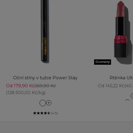
Oceněný
Přidat do košíku
Přidat do košíku
Oční stíny v tužce Power Stay
Rtěnka Ult
Prodejní cena
Běžná cena
Prodejní cena
Od 179,90 Kč
269,90 Kč
Od 145,22 Kč
(40
(128.500,00 Kč/kg)
1 
12
Blushing Pink
13
Bronze Sugar
(4.5)
14
Burnt Caramel
15
Cool Silver
17
Essential Black