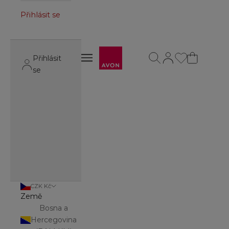
Přihlásit se
Avon
Otevřít vyhledávání
Otevřít stránku úč
Otevřít navigační menu
Přihlásit
Otevřít navigační menu
se
CZK Kč
Země
Bosna a
Hercegovina