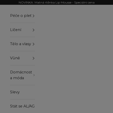
Přejít na obsah
NOVINKA: Matná rtěnka Lip Mousse - Speciální cena
Péče o pleť
Líčení
Tělo a vlasy
Vůně
Domácnost
a móda
Slevy
Stát se AL/AG