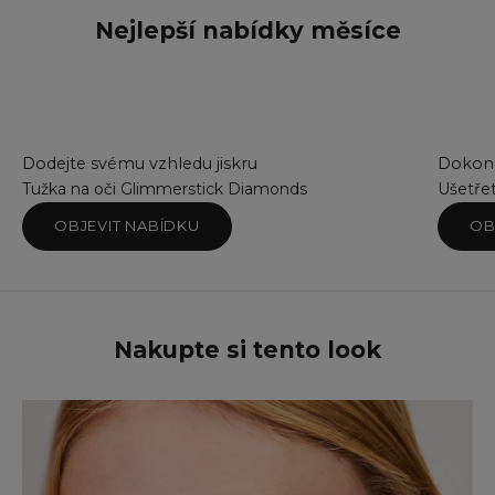
Nejlepší nabídky měsíce
Dodejte svému vzhledu jiskru
Dokona
Tužka na oči Glimmerstick Diamonds
Ušetře
OBJEVIT NABÍDKU
OB
Nakupte si tento look