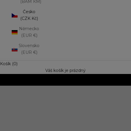
(BAM КМ)
Česko
(CZK Kč)
Německo
(EUR €)
Slovensko
(EUR €)
Košík (0)
Váš košík je prázdný
NOVINKA: Matná rtěnka Lip Mousse
Vyzkoušejte trend výrazné barvy s jemně rozptýleným
efektem. Speciální cena
OBJEVIT NOVINKU