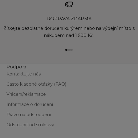
19
Everyday Beige
2 
Golden Shimmer
DOPRAVA ZDARMA
20
Lavender Glow
21 
Mocha Brew
Získejte bezplatné doručení kurýrem nebo na výdejní místo s
22
Pearly Vanilla
nákupem nad 1 500 Kč.
24
Rich Plum
25
Smokey Olive
Přejít na položku 1
Přejít na položku 2
Přejít na položku 3
Přejít na položku 4
26
Soft Mauve
27
Stand Out Ruby
28
Statement Berry
Podpora
3 
Stylish Brown
Kontaktujte nás
30
Často kladené otázky (FAQ)
33
34
Vrácení/reklamace
36
Informace o doručení
38
39
Právo na odstoupení
40 
Odstoupit od smlouvy
6 
7 