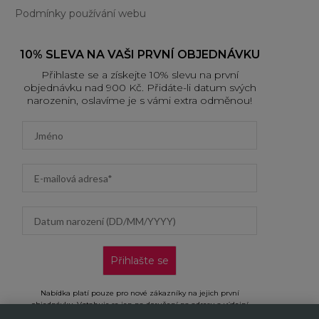
Podmínky používání webu
10% SLEVA NA VAŠI PRVNÍ OBJEDNÁVKU
Přihlaste se a získejte 10% slevu na první
objednávku nad 900 Kč. Přidáte-li datum svých
narozenin, oslavíme je s vámi extra odměnou!
First name
Email address
Datum narození (DD/MM/YYYY)
Přihlašte se
Nabídka platí pouze pro nové zákazníky na jejich první
objednávku. Vztahuje se jen na doručení na adresu a výdejní
místa, neplatí na objednávky doručované AL/AG. Kliknutím na