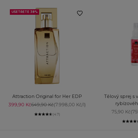
UŠETŘETE 38%
Vyberte možnosti
Vyberte možnost
Attraction Original for Her EDP
Tělový sprej s 
rybízovéh
Prodejní cena
Běžná cena
399,90 Kč
649,90 Kč
(7.998,00 Kč/l)
Prodejní ce
75,90 Kč
(75
(4.7)