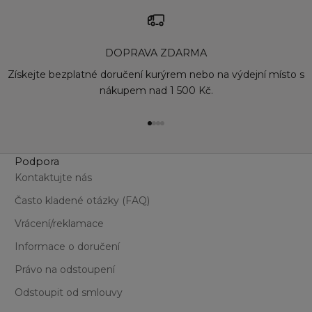
DOPRAVA ZDARMA
Získejte bezplatné doručení kurýrem nebo na výdejní místo s
nákupem nad 1 500 Kč.
Přejít na položku 1
Přejít na položku 2
Přejít na položku 3
Přejít na položku 4
Podpora
Kontaktujte nás
Často kladené otázky (FAQ)
Vrácení/reklamace
Informace o doručení
Právo na odstoupení
Odstoupit od smlouvy