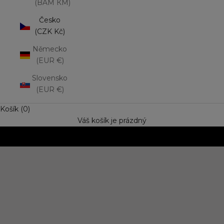
(BAM КМ)
Česko
(CZK Kč)
Německo
(EUR €)
Slovensko
(EUR €)
Košík (0)
Váš košík je prázdný
NOVINKA: Matná rtěnka Lip Mousse
Vyzkoušejte trend výrazné barvy s jemně rozptýleným
efektem. Speciální cena
OBJEVIT NOVINKU