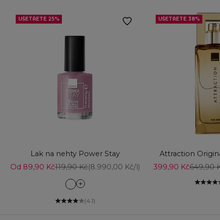
UŠETŘETE 25%
UŠETŘETE 38%
Přidat do košíku
Vyberte možnost
Lak na nehty Power Stay
Attraction Origi
Prodejní cena
Běžná cena
Prodejní cena
Běžná c
Od 89,90 Kč
119,90 Kč
(8.990,00 Kč/l)
399,90 Kč
649,90 
Can't Quit Cafe
Cosy Therapy
(4.1)
Couture Rose