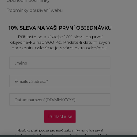
Obchodní podmínky
Podmínky používání webu
10% SLEVA NA VAŠI PRVNÍ OBJEDNÁVKU
Přihlaste se a získejte 10% slevu na první
objednávku nad 900 Kč. Přidáte-li datum svých
narozenin, oslavíme je s vámi extra odměnou!
First name
Email address
Datum narození (DD/MM/YYYY)
Přihlašte se
Nabídka platí pouze pro nové zákazníky na jejich první
objednávku. Vztahuje se jen na doručení na adresu a výdejní