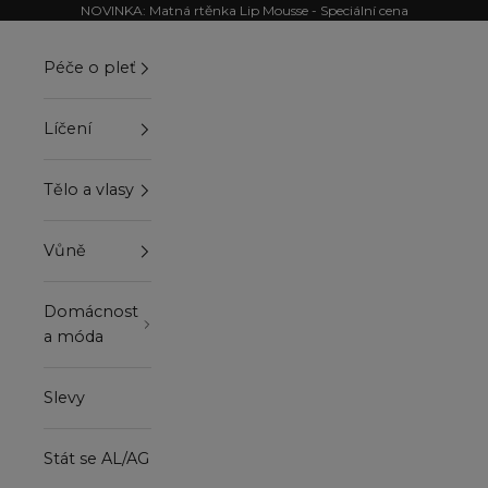
Přejít na obsah
NOVINKA: Matná rtěnka Lip Mousse - Speciální cena
Péče o pleť
Líčení
Tělo a vlasy
Vůně
Domácnost
a móda
Slevy
Stát se AL/AG