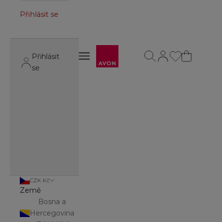
Přihlásit se
Avon
Otevřít vyhledávání
Otevřít stránku úč
Otevřít navigační menu
Přihlásit
Otevřít navigační menu
se
CZK Kč
Země
Bosna a
Hercegovina