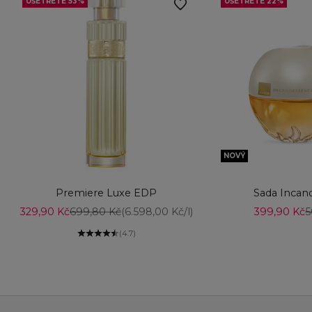
UŠETŘETE 53%
UŠETŘETE 22%
NOVÝ
Vyberte možnosti
Přidat do košíku
Premiere Luxe EDP
Sada Incan
Prodejní cena
Běžná cena
Prodejní c
B
329,90 Kč
699,80 Kč
(6.598,00 Kč/l)
399,90 Kč
5
(4.7)