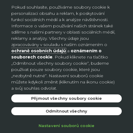
místa, neplatí na objednávky doručované AL/AG. Kliknutím na
Pokud souhlasíte, používáme soubory cookie k
„Přihlásit se“ potvrzujete, že jste si přečetli Oznámení o ochraně
personalizaci obsahu a reklam, k poskytování
osobních údajů a souhlasíte s ním.
funkcí sociálních médií a k analýze návštěvnosti.
Informace o vašem používání našich stránek také
sdílíme s našimi partnery v oblasti sociálních médií,
reklamy a analýzy. Všechny údaje jsou
Nastavení souborů cookie
zpracovávány v souladu s naším oznámením o
ochraně osobních údajů
a
oznámením o
souborech cookie
. Pokud kliknete na tlačítko
Česko (CZK Kč)
„Odmítnout všechny soubory cookie“, budeme
Země
používat pouze soubory cookie, které jsou
Bosna a Hercegovina (BAM КМ)
„nezbytně nutné“. Nastavení souborů cookie
můžete kdykoli změnit (kliknutím na ikonu cookie)
Česko (CZK Kč)
a svůj souhlas odvolat.
Německo (EUR €)
Přijmout všechny soubory cookie
Slovensko (EUR €)
Odmítnout všechny
© 2026 - Avon
.
Nastavení souborů cookie