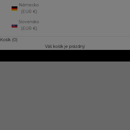
Německo
(EUR €)
Slovensko
(EUR €)
Košík (0)
Váš košík je prázdný
NOVINKA: Matná rtěnka Lip Mousse
Vyzkoušejte trend výrazné barvy s jemně rozptýleným
efektem. Speciální cena
OBJEVIT NOVINKU