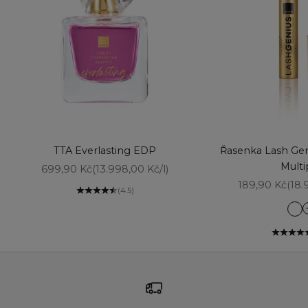
Vyberte možnosti
Přidat do košíku
TTA Everlasting EDP
Řasenka Lash Gen
Multi
Prodejní cena
699,90 Kč
(13.998,00 Kč/l)
Prodejní cena
189,90 Kč
(18.
(4.5)
Bl
Br
Mo