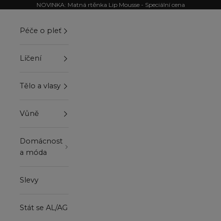
Přejít na obsah
NOVINKA: Matná rtěnka Lip Mousse - Speciální cena
Péče o pleť
Líčení
Tělo a vlasy
Vůně
Domácnost
a móda
Slevy
Stát se AL/AG