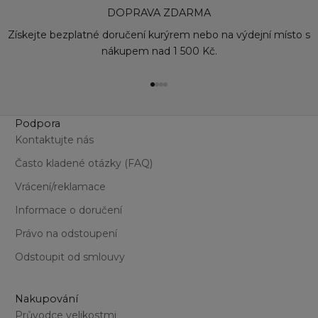
DOPRAVA ZDARMA
Získejte bezplatné doručení kurýrem nebo na výdejní místo s
nákupem nad 1 500 Kč.
Přejít na položku 1
Přejít na položku 2
Přejít na položku 3
Přejít na položku 4
Podpora
Kontaktujte nás
Často kladené otázky (FAQ)
Vrácení/reklamace
Informace o doručení
Právo na odstoupení
Odstoupit od smlouvy
Nakupování
Průvodce velikostmi