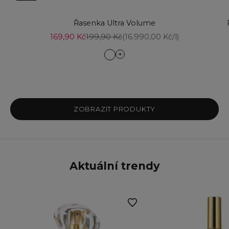
Přejít na položku 1
Přidat do košíku
Řasenka Ultra Volume
Přejít na položku 4
Prodejní cena
Běžná cena
169,90 Kč
199,90 Kč
(16.990,00 Kč/l)
Blackest Black
Brown Black
Přejít na položku 3
ZOBRAZIT PRODUKTY
Aktuální trendy