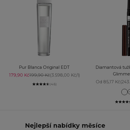
Vyberte možnosti
Přidat do košíku
Pur Blanca Original EDT
Diamantová tužk
Glimmer
Prodejní cena
Běžná cena
179,90 Kč
199,90 Kč
(3.598,00 Kč/l)
Prodejní cena
Od 85,17 Kč
(243
(4.6)
Am
Aq
Ba
Bl
Bl
Nejlepší nabídky měsíce
Br