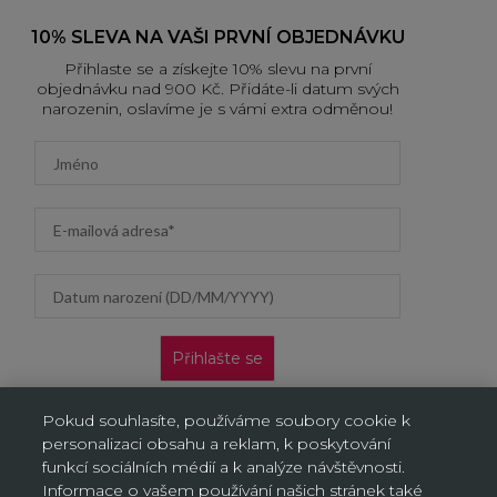
10% SLEVA NA VAŠI PRVNÍ OBJEDNÁVKU
Přihlaste se a získejte 10% slevu na první
objednávku nad 900 Kč. Přidáte-li datum svých
narozenin, oslavíme je s vámi extra odměnou!
First name
Email address
Datum narození (DD/MM/YYYY)
Přihlašte se
Nabídka platí pouze pro nové zákazníky na jejich první
Pokud souhlasíte, používáme soubory cookie k
objednávku. Vztahuje se jen na doručení na adresu a výdejní
personalizaci obsahu a reklam, k poskytování
místa, neplatí na objednávky doručované AL/AG. Kliknutím na
„Přihlásit se“ potvrzujete, že jste si přečetli Oznámení o ochraně
funkcí sociálních médií a k analýze návštěvnosti.
osobních údajů a souhlasíte s ním.
Informace o vašem používání našich stránek také