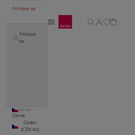
Přihlásit se
Avon
Otevřít vyhledávání
Otevřít stránku úč
Otevřít navigační menu
Otevřít navigační menu
Přihlásit
se
CZK Kč
Země
Česko
(CZK Kč)