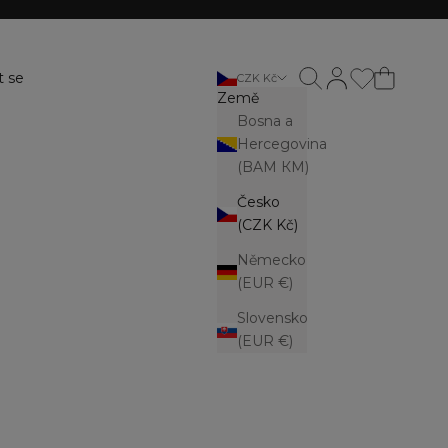
Otevřít vyhledávání
Otevřít stránku ú
t se
CZK Kč
Země
Bosna a
Hercegovina
(BAM КМ)
Česko
(CZK Kč)
Německo
(EUR €)
Slovensko
(EUR €)