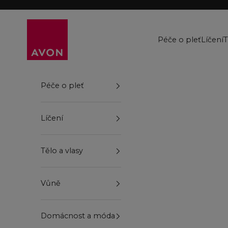
Přejít na obsah
Avon
Péče o pleť
Líčení
T
Péče o pleť
Líčení
Tělo a vlasy
Vůně
Domácnost a móda