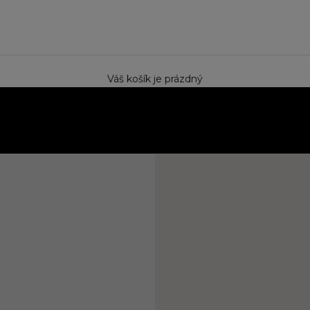
e
Váš košík je prázdný
ektem. Speciální cena