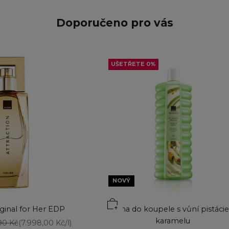
Doporučeno pro vás
UŠETŘETE 0%
NOVÝ
iginal for Her EDP
Pěna do koupele s vůní pistácie
karamelu
á cena
90 Kč
(7.998,00 Kč/l)