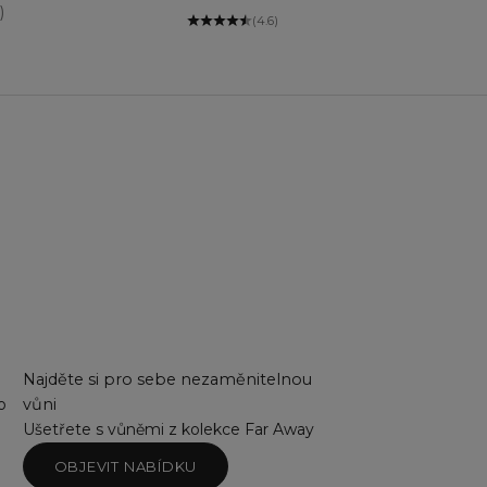
)
(4.6)
Najděte si pro sebe nezaměnitelnou
o
vůni
Ušetřete s vůněmi z kolekce Far Away
OBJEVIT NABÍDKU