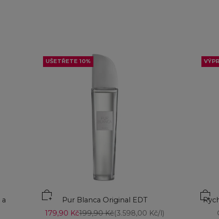
UŠETŘETE 10%
VÝP
Přid
 a
Pur Blanca Original EDT
Rych
Prodejní cena
Běžná cena
179,90 Kč
199,90 Kč
(3.598,00 Kč/l)