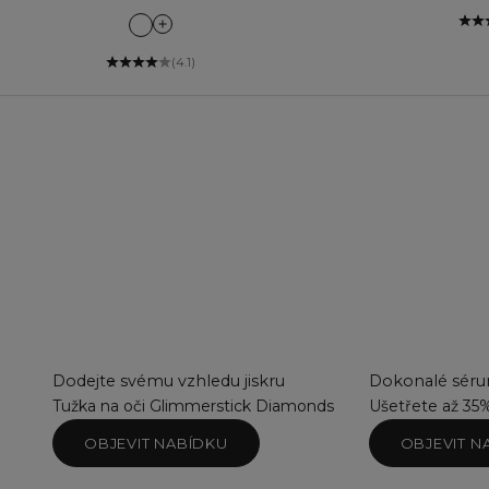
Can't Quit Cafe
Cosy Therapy
(4.1)
Couture Rose
Dark Dahlia
Denim Dream
Designer Red
Fail Proof Fuchsia
Forest Stroll
Guilty Pleasure
Hypnotise
Make a Fuss
Nude Silhouette
Petal Fresh
Pink Caprice
Private Jet
Dodejte svému vzhledu jiskru
Dokonalé sérum
Pumpkin Spice
Tužka na oči Glimmerstick Diamonds
Ušetřete až 35
Red Is Red
OBJEVIT NABÍDKU
OBJEVIT N
Stay Put Sangria
Sweet Blooms