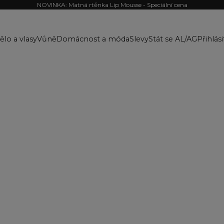
NOVINKA: Matná rtěnka Lip Mousse - Speciální cena
ělo a vlasy
Vůně
Domácnost a móda
Slevy
Stát se AL/AG
Přihlási