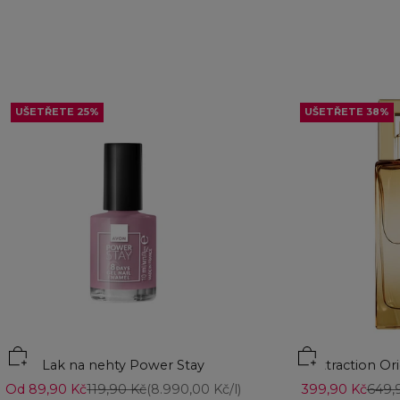
UŠETŘETE 25%
UŠETŘETE 38%
Přidat do košíku
Lak na nehty Power Stay
Attraction Or
Prodejní cena
Běžná cena
Prodejní cena
Běžn
Od 89,90 Kč
119,90 Kč
(8.990,00 Kč/l)
399,90 Kč
649,