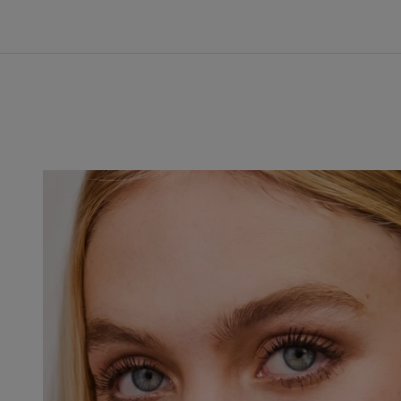
Taboo Blue
The Red One
Timeless Icon
Virtual Reverie