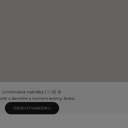
Limitovaná nabídka | 1.–16. 8.
řete s denními a nočními krémy Anew
OBJEVIT NABÍDKU