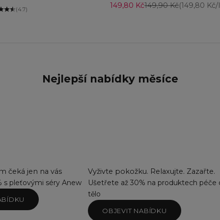
Prodejní cena
Běžná cena
149,80 Kč
149,90 Kč
(149,80 Kč/l
(4.7)
Nejlepší nabídky měsíce
 čeká jen na vás
Vyživte pokožku. Relaxujte. Zazařte.
% s pleťovými séry Anew
Ušetřete až 30% na produktech péče 
tělo
ABÍDKU
OBJEVIT NABÍDKU