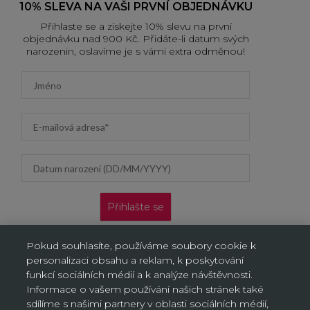
10% SLEVA NA VAŠI PRVNÍ OBJEDNÁVKU
Přihlaste se a získejte 10% slevu na první
objednávku nad 900 Kč. Přidáte-li datum svých
narozenin, oslavíme je s vámi extra odměnou!
First name
Email address
Datum narození (DD/MM/YYYY)
Přihlašte se
Nabídka platí pouze pro nové zákazníky na jejich první
Pokud souhlasíte, používáme soubory cookie k
objednávku. Vztahuje se jen na doručení na adresu a výdejní
personalizaci obsahu a reklam, k poskytování
místa, neplatí na objednávky doručované AL/AG. Kliknutím na
„Přihlásit se“ potvrzujete, že jste si přečetli Oznámení o ochraně
funkcí sociálních médií a k analýze návštěvnosti.
osobních údajů a souhlasíte s ním.
Informace o vašem používání našich stránek také
sdílíme s našimi partnery v oblasti sociálních médií,