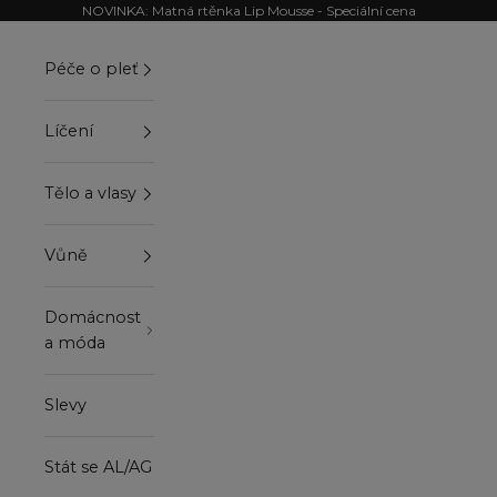
Přejít na obsah
NOVINKA: Matná rtěnka Lip Mousse - Speciální cena
Péče o pleť
Líčení
Tělo a vlasy
Vůně
Domácnost
a móda
Slevy
Stát se AL/AG