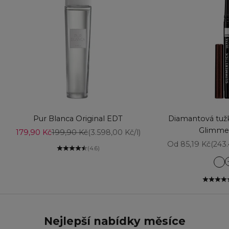
Vyberte možnosti
Přidat do košíku
Pur Blanca Original EDT
Diamantová tužk
Glimmer
Prodejní cena
Běžná cena
179,90 Kč
199,90 Kč
(3.598,00 Kč/l)
Prodejní cena
Od 85,19 Kč
(243
(4.6)
Am
Aq
Ba
Bl
Bl
Nejlepší nabídky měsíce
Br