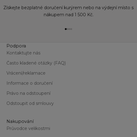
Získejte bezplatné doručení kurýrem nebo na výdejní místo s
nákupem nad 1 500 Kč.
Přejít na položku 1
Přejít na položku 2
Přejít na položku 3
Přejít na položku 4
Podpora
Kontaktujte nás
Často kladené otázky (FAQ)
Vrácení/reklamace
Informace o doručení
Právo na odstoupení
Odstoupit od smlouvy
Nakupování
Průvodce velikostmi