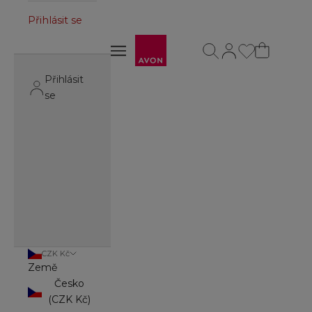
Přihlásit se
Avon
Otevřít vyhledávání
Otevřít stránku úč
Otevřít navigační menu
Otevřít navigační menu
Přihlásit
se
CZK Kč
Země
Česko
(CZK Kč)