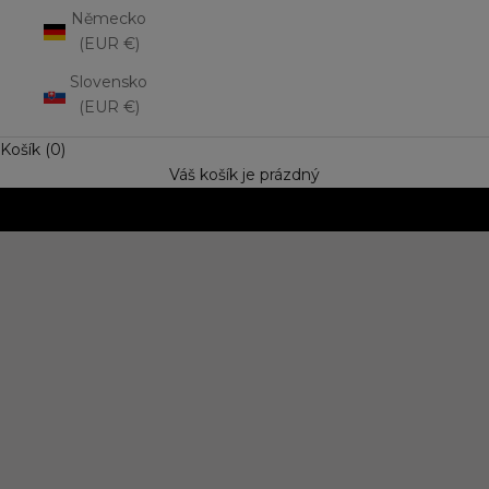
Německo
(EUR €)
Slovensko
(EUR €)
Košík (0)
Váš košík je prázdný
NOVINKA: Matná rtěnka Lip Mousse
Vyzkoušejte trend výrazné barvy s jemně rozptýleným
efektem. Speciální cena
OBJEVIT NOVINKU