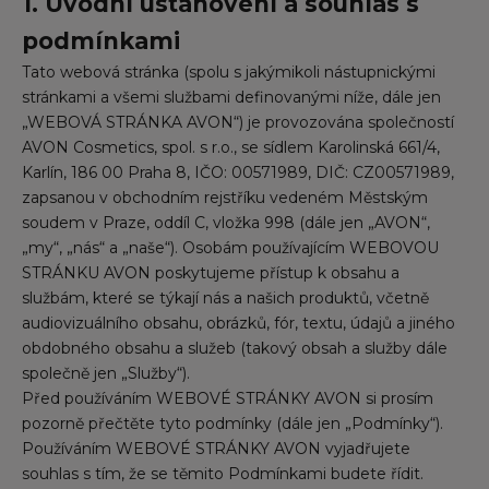
1. Úvodní ustanovení a souhlas s
podmínkami
Tato webová stránka (spolu s jakýmikoli nástupnickými
stránkami a všemi službami definovanými níže, dále jen
„WEBOVÁ STRÁNKA AVON“) je provozována společností
AVON Cosmetics, spol. s r.o., se sídlem Karolinská 661/4,
Karlín, 186 00 Praha 8, IČO: 00571989, DIČ: CZ00571989,
zapsanou v obchodním rejstříku vedeném Městským
soudem v Praze, oddíl C, vložka 998 (dále jen „AVON“,
„my“, „nás“ a „naše“). Osobám používajícím WEBOVOU
STRÁNKU AVON poskytujeme přístup k obsahu a
službám, které se týkají nás a našich produktů, včetně
audiovizuálního obsahu, obrázků, fór, textu, údajů a jiného
obdobného obsahu a služeb (takový obsah a služby dále
společně jen „Služby“).
Před používáním WEBOVÉ STRÁNKY AVON si prosím
pozorně přečtěte tyto podmínky (dále jen „Podmínky“).
Používáním WEBOVÉ STRÁNKY AVON vyjadřujete
souhlas s tím, že se těmito Podmínkami budete řídit.