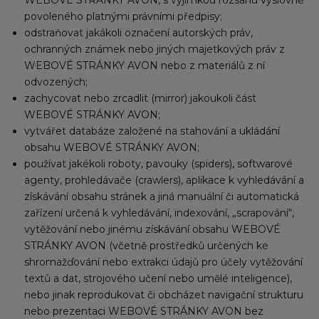
WEBOVÉ STRÁNKY AVON, s výjimkou rozsahu výslovně
povoleného platnými právními předpisy;
odstraňovat jakákoli označení autorských práv,
ochranných známek nebo jiných majetkových práv z
WEBOVÉ STRÁNKY AVON nebo z materiálů z ní
odvozených;
zachycovat nebo zrcadlit (mirror) jakoukoli část
WEBOVÉ STRÁNKY AVON;
vytvářet databáze založené na stahování a ukládání
obsahu WEBOVÉ STRÁNKY AVON;
používat jakékoli roboty, pavouky (spiders), softwarové
agenty, prohledávače (crawlers), aplikace k vyhledávání a
získávání obsahu stránek a jiná manuální či automatická
zařízení určená k vyhledávání, indexování, „scrapování“,
vytěžování nebo jinému získávání obsahu WEBOVÉ
STRÁNKY AVON (včetně prostředků určených ke
shromažďování nebo extrakci údajů pro účely vytěžování
textů a dat, strojového učení nebo umělé inteligence),
nebo jinak reprodukovat či obcházet navigační strukturu
nebo prezentaci WEBOVÉ STRÁNKY AVON bez