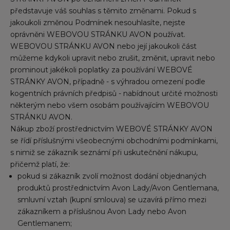
představuje váš souhlas s těmito změnami. Pokud s
jakoukoli změnou Podmínek nesouhlasíte, nejste
oprávněni WEBOVOU STRÁNKU AVON používat.
WEBOVOU STRÁNKU AVON nebo její jakoukoli část
můžeme kdykoli upravit nebo zrušit, změnit, upravit nebo
prominout jakékoli poplatky za používání WEBOVÉ
STRÁNKY AVON, případně - s výhradou omezení podle
kogentních právních předpisů - nabídnout určité možnosti
některým nebo všem osobám používajícím WEBOVOU
STRÁNKU AVON.
Nákup zboží prostřednictvím WEBOVÉ STRÁNKY AVON
se řídí příslušnými všeobecnými obchodními podmínkami,
s nimiž se zákazník seznámí při uskutečnění nákupu,
přičemž platí, že:
pokud si zákazník zvolí možnost dodání objednaných
produktů prostřednictvím Avon Lady/Avon Gentlemana,
smluvní vztah (kupní smlouva) se uzavírá přímo mezi
zákazníkem a příslušnou Avon Lady nebo Avon
Gentlemanem;