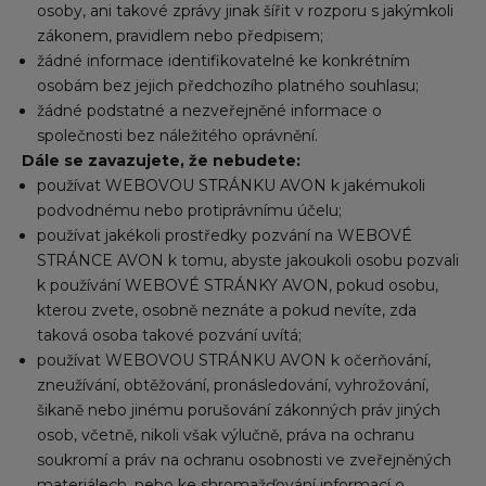
osoby, ani takové zprávy jinak šířit v rozporu s jakýmkoli
zákonem, pravidlem nebo předpisem;
žádné informace identifikovatelné ke konkrétním
osobám bez jejich předchozího platného souhlasu;
žádné podstatné a nezveřejněné informace o
společnosti bez náležitého oprávnění.
Dále se zavazujete, že nebudete:
používat WEBOVOU STRÁNKU AVON k jakémukoli
podvodnému nebo protiprávnímu účelu;
používat jakékoli prostředky pozvání na WEBOVÉ
STRÁNCE AVON k tomu, abyste jakoukoli osobu pozvali
k používání WEBOVÉ STRÁNKY AVON, pokud osobu,
kterou zvete, osobně neznáte a pokud nevíte, zda
taková osoba takové pozvání uvítá;
používat WEBOVOU STRÁNKU AVON k očerňování,
zneužívání, obtěžování, pronásledování, vyhrožování,
šikaně nebo jinému porušování zákonných práv jiných
osob, včetně, nikoli však výlučně, práva na ochranu
soukromí a práv na ochranu osobnosti ve zveřejněných
materiálech, nebo ke shromažďování informací o