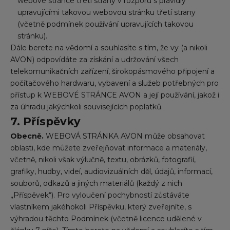
webové stránce třetí strany v rozporu s pravidly
upravujícími takovou webovou stránku třetí strany
(včetně podmínek používání upravujících takovou
stránku).
Dále berete na vědomí a souhlasíte s tím, že vy (a nikoli
AVON) odpovídáte za získání a udržování všech
telekomunikačních zařízení, širokopásmového připojení a
počítačového hardwaru, vybavení a služeb potřebných pro
přístup k WEBOVÉ STRÁNCE AVON a její používání, jakož i
za úhradu jakýchkoli souvisejících poplatků.
7. Příspěvky
Obecně.
WEBOVÁ STRÁNKA AVON může obsahovat
oblasti, kde můžete zveřejňovat informace a materiály,
včetně, nikoli však výlučně, textu, obrázků, fotografií,
grafiky, hudby, videí, audiovizuálních děl, údajů, informací,
souborů, odkazů a jiných materiálů (každý z nich
„Příspěvek“). Pro vyloučení pochybností zůstáváte
vlastníkem jakéhokoli Příspěvku, který zveřejníte, s
výhradou těchto Podmínek (včetně licence udělené v