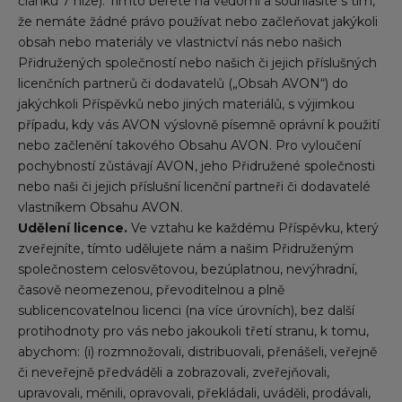
článku 7 níže). Tímto berete na vědomí a souhlasíte s tím,
že nemáte žádné právo používat nebo začleňovat jakýkoli
obsah nebo materiály ve vlastnictví nás nebo našich
Přidružených společností nebo našich či jejich příslušných
licenčních partnerů či dodavatelů („Obsah AVON“) do
jakýchkoli Příspěvků nebo jiných materiálů, s výjimkou
případu, kdy vás AVON výslovně písemně oprávní k použití
nebo začlenění takového Obsahu AVON. Pro vyloučení
pochybností zůstávají AVON, jeho Přidružené společnosti
nebo naši či jejich příslušní licenční partneři či dodavatelé
vlastníkem Obsahu AVON.
Udělení licence.
Ve vztahu ke každému Příspěvku, který
zveřejníte, tímto udělujete nám a našim Přidruženým
společnostem celosvětovou, bezúplatnou, nevýhradní,
časově neomezenou, převoditelnou a plně
sublicencovatelnou licenci (na více úrovních), bez další
protihodnoty pro vás nebo jakoukoli třetí stranu, k tomu,
abychom: (i) rozmnožovali, distribuovali, přenášeli, veřejně
či neveřejně předváděli a zobrazovali, zveřejňovali,
upravovali, měnili, opravovali, překládali, uváděli, prodávali,