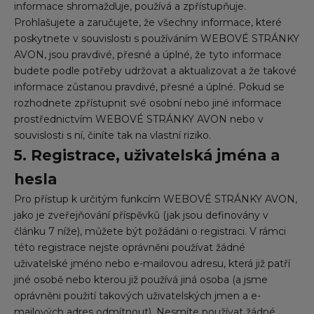
informace shromažďuje, používá a zpřístupňuje.
Prohlašujete a zaručujete, že všechny informace, které
poskytnete v souvislosti s používáním WEBOVÉ STRÁNKY
AVON, jsou pravdivé, přesné a úplné, že tyto informace
budete podle potřeby udržovat a aktualizovat a že takové
informace zůstanou pravdivé, přesné a úplné. Pokud se
rozhodnete zpřístupnit své osobní nebo jiné informace
prostřednictvím WEBOVÉ STRÁNKY AVON nebo v
souvislosti s ní, činíte tak na vlastní riziko.
5. Registrace, uživatelská jména a
hesla
Pro přístup k určitým funkcím WEBOVÉ STRÁNKY AVON,
jako je zveřejňování příspěvků (jak jsou definovány v
článku 7 níže), můžete být požádáni o registraci. V rámci
této registrace nejste oprávněni používat žádné
uživatelské jméno nebo e-mailovou adresu, která již patří
jiné osobě nebo kterou již používá jiná osoba (a jsme
oprávněni použití takových uživatelských jmen a e-
mailových adres odmítnout). Nesmíte používat žádné