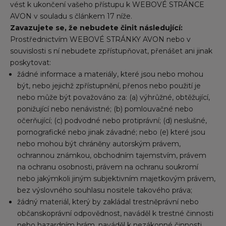
vést k ukončení vašeho přístupu k WEBOVÉ STRÁNCE
AVON v souladu s článkem 17 níže.
Zavazujete se, že nebudete činit následující:
Prostřednictvím WEBOVÉ STRÁNKY AVON nebo v
souvislosti s ní nebudete zpřístupňovat, přenášet ani jinak
poskytovat:
žádné informace a materiály, které jsou nebo mohou
být, nebo jejichž zpřístupnění, přenos nebo použití je
nebo může být považováno za: (a) výhrůžné, obtěžující,
ponižující nebo nenávistné; (b) pomlouvačné nebo
očerňující; (c) podvodné nebo protiprávní; (d) neslušné,
pornografické nebo jinak závadné; nebo (e) které jsou
nebo mohou být chráněny autorským právem,
ochrannou známkou, obchodním tajemstvím, právem
na ochranu osobnosti, právem na ochranu soukromí
nebo jakýmkoli jiným subjektivním majetkovým právem,
bez výslovného souhlasu nositele takového práva;
žádný materiál, který by zakládal trestněprávní nebo
občanskoprávní odpovědnost, naváděl k trestné činnosti
nebo hazardním hrám, naváděl k nezákonné činnosti