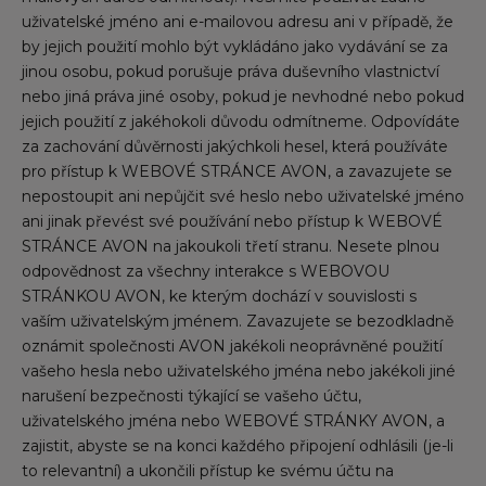
uživatelské jméno ani e-mailovou adresu ani v případě, že
by jejich použití mohlo být vykládáno jako vydávání se za
jinou osobu, pokud porušuje práva duševního vlastnictví
nebo jiná práva jiné osoby, pokud je nevhodné nebo pokud
jejich použití z jakéhokoli důvodu odmítneme. Odpovídáte
za zachování důvěrnosti jakýchkoli hesel, která používáte
pro přístup k WEBOVÉ STRÁNCE AVON, a zavazujete se
nepostoupit ani nepůjčit své heslo nebo uživatelské jméno
ani jinak převést své používání nebo přístup k WEBOVÉ
STRÁNCE AVON na jakoukoli třetí stranu. Nesete plnou
odpovědnost za všechny interakce s WEBOVOU
STRÁNKOU AVON, ke kterým dochází v souvislosti s
vaším uživatelským jménem. Zavazujete se bezodkladně
oznámit společnosti AVON jakékoli neoprávněné použití
vašeho hesla nebo uživatelského jména nebo jakékoli jiné
narušení bezpečnosti týkající se vašeho účtu,
uživatelského jména nebo WEBOVÉ STRÁNKY AVON, a
zajistit, abyste se na konci každého připojení odhlásili (je-li
to relevantní) a ukončili přístup ke svému účtu na