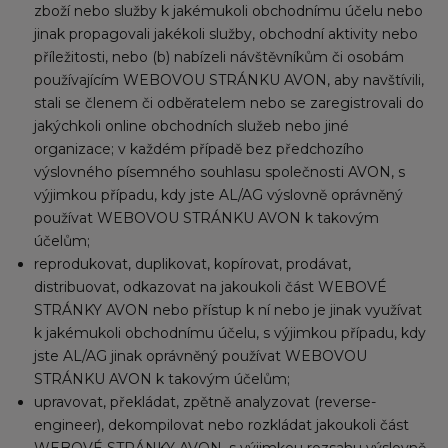
zboží nebo služby k jakémukoli obchodnímu účelu nebo
jinak propagovali jakékoli služby, obchodní aktivity nebo
příležitosti, nebo (b) nabízeli návštěvníkům či osobám
používajícím WEBOVOU STRÁNKU AVON, aby navštívili,
stali se členem či odběratelem nebo se zaregistrovali do
jakýchkoli online obchodních služeb nebo jiné
organizace; v každém případě bez předchozího
výslovného písemného souhlasu společnosti AVON, s
výjimkou případu, kdy jste AL/AG výslovně oprávněný
používat WEBOVOU STRÁNKU AVON k takovým
účelům;
reprodukovat, duplikovat, kopírovat, prodávat,
distribuovat, odkazovat na jakoukoli část WEBOVÉ
STRÁNKY AVON nebo přístup k ní nebo je jinak využívat
k jakémukoli obchodnímu účelu, s výjimkou případu, kdy
jste AL/AG jinak oprávněný používat WEBOVOU
STRÁNKU AVON k takovým účelům;
upravovat, překládat, zpětně analyzovat (reverse-
engineer), dekompilovat nebo rozkládat jakoukoli část