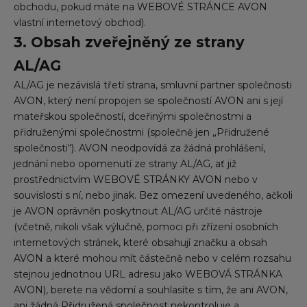
obchodu, pokud máte na WEBOVÉ STRÁNCE AVON
vlastní internetový obchod).
3. Obsah zveřejněný ze strany
AL/AG
AL/AG je nezávislá třetí strana, smluvní partner společnosti
AVON, který není propojen se společností AVON ani s její
mateřskou společností, dceřinými společnostmi a
přidruženými společnostmi (společně jen „Přidružené
společnosti“). AVON neodpovídá za žádná prohlášení,
jednání nebo opomenutí ze strany AL/AG, ať již
prostřednictvím WEBOVÉ STRÁNKY AVON nebo v
souvislosti s ní, nebo jinak. Bez omezení uvedeného, ačkoli
je AVON oprávněn poskytnout AL/AG určité nástroje
(včetně, nikoli však výlučně, pomoci při zřízení osobních
internetových stránek, které obsahují značku a obsah
AVON a které mohou mít částečně nebo v celém rozsahu
stejnou jednotnou URL adresu jako WEBOVÁ STRÁNKA
AVON), berete na vědomí a souhlasíte s tím, že ani AVON,
ani žádná Přidružená společnost nekontroluje a