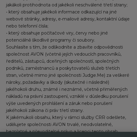
jakákoli protihodnota od jakékoli neschválené třetí strany;
• který obsahuje jakékoli informace odkazující na jiné
webové stránky, adresy, e‑mailové adresy, kontaktní údaje
nebo telefonní čísla;
• který obsahuje počítačové viry, červy nebo jiné
potenciálně škodlivé programy či soubory.
Souhlasíte s tím, že odškodníte a zbavíte odpovědnosti
společnost AVON (včetně jejích vedoucích pracovníků,
ředitelů, zástupců, dceřiných společností, společných
podniků, zaměstnanců a poskytovatelů služeb třetích
stran, včetně mimo jiné společnosti Judge.Me) za veškeré
nároky, požadavky a škody (skutečné i následné)
jakéhokoli druhu, známé i neznámé, včetně přiměřených
nákladů na právní zastoupení, vzniklé v důsledku porušení
výše uvedených prohlášení a záruk nebo porušení
jakéhokoli zákona či práv třetí strany.
K jakémukoli obsahu, který v rámci služby CRR odešlete,
udělujete společnosti AVON trvalé, neodvolatelné,
bezplatné a převoditelné právo a licenci tento obsah