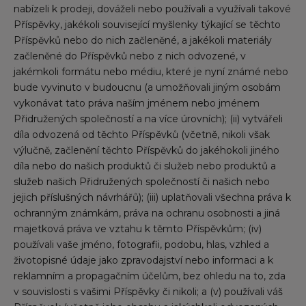
nabízeli k prodeji, dováželi nebo používali a využívali takové
Příspěvky, jakékoli související myšlenky týkající se těchto
Příspěvků nebo do nich začleněné, a jakékoli materiály
začleněné do Příspěvků nebo z nich odvozené, v
jakémkoli formátu nebo médiu, které je nyní známé nebo
bude vyvinuto v budoucnu (a umožňovali jiným osobám
vykonávat tato práva naším jménem nebo jménem
Přidružených společností a na více úrovních); (ii) vytvářeli
díla odvozená od těchto Příspěvků (včetně, nikoli však
výlučně, začlenění těchto Příspěvků do jakéhokoli jiného
díla nebo do našich produktů či služeb nebo produktů a
služeb našich Přidružených společností či našich nebo
jejich příslušných návrhářů); (iii) uplatňovali všechna práva k
ochranným známkám, práva na ochranu osobnosti a jiná
majetková práva ve vztahu k těmto Příspěvkům; (iv)
používali vaše jméno, fotografii, podobu, hlas, vzhled a
životopisné údaje jako zpravodajství nebo informaci a k
reklamním a propagačním účelům, bez ohledu na to, zda
v souvislosti s vašimi Příspěvky či nikoli; a (v) používali váš