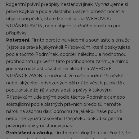
kogentní právní předpisy nestanoví jinak. Vyhrazujeme si
právo kdykoli a podle vlastního uvážení omezit počet a
objem příspěvků, které lze nahrát na WEBOVOU
STRÁNKU AVON, nebo objem úložného prostoru pro
příspěvky.
Potvrzení.
Tímto berete na vědomí a souhlasíte s tím, že
(i) jste za práva k jakýmkoli Příspěvkům, která poskytujete
podle těchto Podmínek, obdrželi náležitou a hodnotnou
protihodnotu, přičemž tato protihodnota zahrnuje mimo
jiné vaši možnost účastnit se aktivit na WEBOVÉ
STRÁNCE AVON a možnost, že naše použití Příspěvků
nebo jakýchkoli odvozených děl může vést k publicitě a
popularitě, a že (ii) v souvislosti s právy k takovým
Příspěvkům udělenými podle těchto Podmínek a/nebo
existujícími podle platných právních předpisů nemáte
nárok na žádnou další odměnu za jakékoli naše použití
nebo jiné využití takového Příspěvku, pokud kogentní
právní předpisy nestanoví jinak.
Prohlášení a záruky.
Tímto prohlašujete a zaručujete, že: