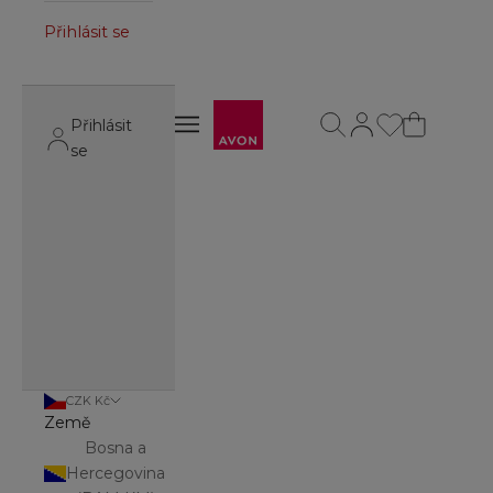
Přihlásit se
Avon
Otevřít vyhledávání
Otevřít stránku úč
Otevřít navigační menu
Přihlásit
Otevřít navigační menu
se
CZK Kč
Země
Bosna a
Hercegovina