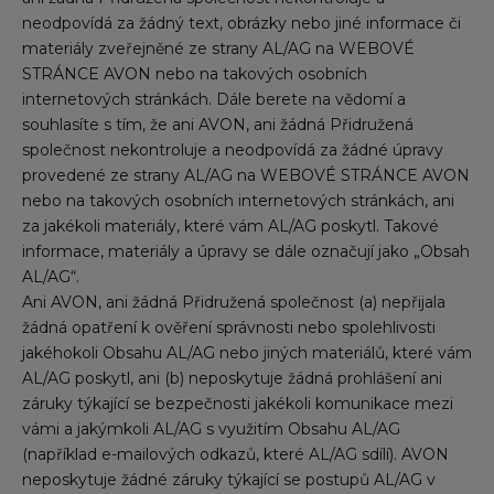
neodpovídá za žádný text, obrázky nebo jiné informace či
materiály zveřejněné ze strany AL/AG na WEBOVÉ
STRÁNCE AVON nebo na takových osobních
internetových stránkách. Dále berete na vědomí a
souhlasíte s tím, že ani AVON, ani žádná Přidružená
společnost nekontroluje a neodpovídá za žádné úpravy
provedené ze strany AL/AG na WEBOVÉ STRÁNCE AVON
nebo na takových osobních internetových stránkách, ani
za jakékoli materiály, které vám AL/AG poskytl. Takové
informace, materiály a úpravy se dále označují jako „Obsah
AL/AG“.
Ani AVON, ani žádná Přidružená společnost (a) nepřijala
žádná opatření k ověření správnosti nebo spolehlivosti
jakéhokoli Obsahu AL/AG nebo jiných materiálů, které vám
AL/AG poskytl, ani (b) neposkytuje žádná prohlášení ani
záruky týkající se bezpečnosti jakékoli komunikace mezi
vámi a jakýmkoli AL/AG s využitím Obsahu AL/AG
(například e-mailových odkazů, které AL/AG sdílí). AVON
neposkytuje žádné záruky týkající se postupů AL/AG v