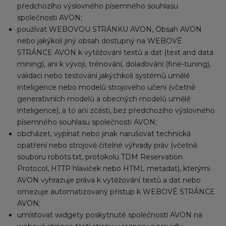
předchozího výslovného písemného souhlasu
společnosti AVON;
používat WEBOVOU STRÁNKU AVON, Obsah AVON
nebo jakýkoli jiný obsah dostupný na WEBOVÉ
STRÁNCE AVON k vytěžování textů a dat (text and data
mining), ani k vývoji, trénování, dolaďování (fine-tuning),
validaci nebo testování jakýchkoli systémů umělé
inteligence nebo modelů strojového učení (včetně
generativních modelů a obecných modelů umělé
inteligence), a to ani zčásti, bez předchozího výslovného
písemného souhlasu společnosti AVON;
obcházet, vypínat nebo jinak narušovat technická
opatření nebo strojově čitelné výhrady práv (včetně
souboru robots.txt, protokolu TDM Reservation
Protocol, HTTP hlaviček nebo HTML metadat), kterými
AVON vyhrazuje práva k vytěžování textů a dat nebo
omezuje automatizovaný přístup k WEBOVÉ STRÁNCE
AVON;
umísťovat widgety poskytnuté společností AVON na