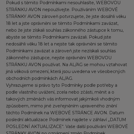
Pokud s těmito Podmínkami nesouhlasíte, WEBOVOU
STRÁNKU AVON nepoužívejte. Používáním WEBOVÉ
STRÁNKY AVON zároveň potvrzujete, že jste dosáhli věku
18 let a jste oprávněni se těmito Podmínkami zavázat,
nebo že jste získali souhlas zákonného zástupce k tomu,
abyste se těmito Podmínkami zavázali. Pokud jste
nedosáhli věku 18 let a nejste tak oprávněni se těmito
Podmínkami zavázat a zároveň jste nezískali souhlas
zákonného zástupce, nejste oprávněni WEBOVOU
STRÁNKU AVON používat. Na AL/AG se mohou vztahovat
jiná věková omezení, která jsou uvedena ve všeobecných
obchodních podmínkách AL/AG.
Vyhrazujeme si právo tyto Podmínky podle potřeby a
podle vlastního uvážení, zcela nebo zčásti, měnit a o
takových změnách vás informovat jakýmkoli vhodným
způsobem, mimo jiné zveřejněním upraveného znění
těchto Podmínek na WEBOVÉ STRÁNCE AVON. Datum
poslední aktualizace Podmínek najdete v záhlaví „DATUM
POSLEDNÍ AKTUALIZACE“. Vaše další používání WEBOVÉ
STRÁNKY AVON po oznámení změn Podmínek