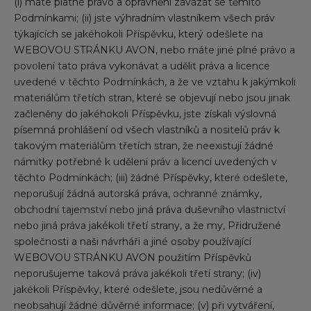
(i) máte platné právo a oprávnění zavázat se těmito
Podmínkami; (ii) jste výhradním vlastníkem všech práv
týkajících se jakéhokoli Příspěvku, který odešlete na
WEBOVOU STRÁNKU AVON, nebo máte jiné plné právo a
povolení tato práva vykonávat a udělit práva a licence
uvedené v těchto Podmínkách, a že ve vztahu k jakýmkoli
materiálům třetích stran, které se objevují nebo jsou jinak
začleněny do jakéhokoli Příspěvku, jste získali výslovná
písemná prohlášení od všech vlastníků a nositelů práv k
takovým materiálům třetích stran, že neexistují žádné
námitky potřebné k udělení práv a licencí uvedených v
těchto Podmínkách; (iii) žádné Příspěvky, které odešlete,
neporušují žádná autorská práva, ochranné známky,
obchodní tajemství nebo jiná práva duševního vlastnictví
nebo jiná práva jakékoli třetí strany, a že my, Přidružené
společnosti a naši návrháři a jiné osoby používající
WEBOVOU STRÁNKU AVON použitím Příspěvků
neporušujeme taková práva jakékoli třetí strany; (iv)
jakékoli Příspěvky, které odešlete, jsou nedůvěrné a
neobsahují žádné důvěrné informace; (v) při vytváření,