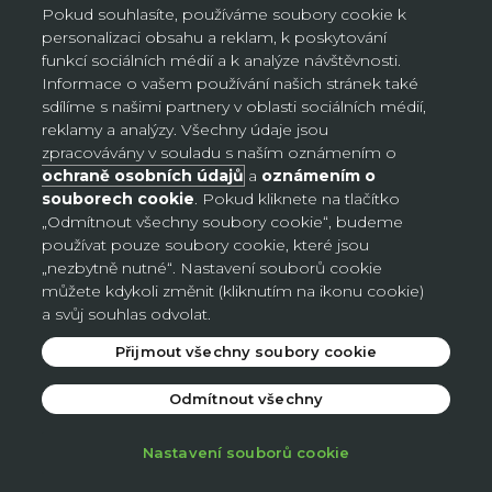
používat, kopírovat, upravovat, zcela odstranit,
Pokud souhlasíte, používáme soubory cookie k
přizpůsobovat, publikovat, překládat, vytvářet z něj
personalizaci obsahu a reklam, k poskytování
odvozená díla a/nebo jej prodávat a/nebo distribuovat
funkcí sociálních médií a k analýze návštěvnosti.
a/nebo jej začlenit do jakékoli formy, média či technologie
Informace o vašem používání našich stránek také
na celém světě bez jakékoli náhrady.
sdílíme s našimi partnery v oblasti sociálních médií,
reklamy a analýzy. Všechny údaje jsou
Veškerý obsah, který odešlete, může být použit dle
zpracovávány v souladu s naším oznámením o
výhradního uvážení společnosti AVON. AVON si vyhrazuje
ochraně osobních údajů
a
oznámením o
právo změnit, zkrátit, nezveřejnit, odstranit nebo smazat
souborech cookie
. Pokud kliknete na tlačítko
jakýkoli obsah v rámci služby CRR, který podle jejího
„Odmítnout všechny soubory cookie“, budeme
výhradního uvážení porušuje zásady obsahu nebo jakékoli
používat pouze soubory cookie, které jsou
jiné ustanovení těchto Podmínek. AVON nezaručuje, že
„nezbytně nutné“. Nastavení souborů cookie
budete mít možnost prostřednictvím AVON upravit nebo
můžete kdykoli změnit (kliknutím na ikonu cookie)
smazat jakýkoli vámi odeslaný obsah. Hodnocení a
a svůj souhlas odvolat.
písemné komentáře jsou obvykle zveřejněny do dvou až
Přijmout všechny soubory cookie
čtyř pracovních dnů. AVON si však vyhrazuje právo
odstranit nebo odmítnout zveřejnit jakýkoli příspěvek v
Odmítnout všechny
rozsahu povoleném zákonem. Berete na vědomí, že za
obsah vašeho příspěvku nesete odpovědnost vy, nikoli
Nastavení souborů cookie
AVON. Žádný z vámi odeslaných obsahů v rámci služby
CRR nepodléhá jakékoli povinnosti důvěrnosti ze strany