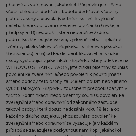
přípravě a zveřejňování jakéhokoli Příspěvku jste (A) ve
všech ohledech dodrželi a budete dodržovat všechny
platné zákony a pravidla (včetně, nikoli však výlučně,
našeho kodexu chování uvedeného v článku 6 výše) a
předpisy a (B) neporušili jste a neporušíte žádnou
podmínku, kterou jste vázáni, výslovně nebo implicitně
(včetně, nikoli však výlučně, jakékoli smlouvy s jakoukoli
třetí stranou); a (vi) od každé identifikovatelné fyzické
osoby vystupující v jakémkoli Příspěvku, který odešlete na
WEBOVOU STRÁNKU AVON, jste získali písemný souhlas,
povolení ke zveřejnění a/nebo povolení k použití jména
a/nebo podoby této osoby za účelem použití nebo jiného
využití takových Příspěvků způsobem předpokládaným v
těchto Podmínkách, nebo písemný souhlas, povolení ke
zveřejnění a/nebo oprávnění od zákonného zástupce
takové osoby, která dosud nedosáhla věku 18 let, a od
každého dalšího subjektu, jehož souhlas, povolení ke
zveřejnění a/nebo oprávnění se vyžaduje (a v každém
případě se zavazujete poskytnout nám kopii jakéhokoli