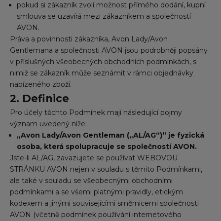
pokud si zákazník zvolí možnost přímého dodání, kupní
smlouva se uzavírá mezi zákazníkem a společností
AVON.
Práva a povinnosti zákazníka, Avon Lady/Avon
Gentlemana a společnosti AVON jsou podrobněji popsány
v příslušných všeobecných obchodních podmínkách, s
nimiž se zákazník může seznámit v rámci objednávky
nabízeného zboží.
2. Definice
Pro účely těchto Podmínek mají následující pojmy
význam uvedený níže:
„Avon Lady/Avon Gentleman („AL/AG“)“ je fyzická
osoba, která spolupracuje se společností AVON.
Jste-li AL/AG, zavazujete se používat WEBOVOU
STRÁNKU AVON nejen v souladu s těmito Podmínkami,
ale také v souladu se všeobecnými obchodními
podmínkami a se všemi platnými pravidly, etickým
kodexem a jinými souvisejícími směrnicemi společnosti
AVON (včetně podmínek používání internetového