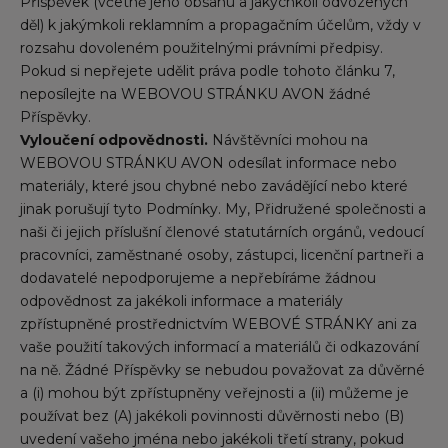
Příspěvek (včetně jeho obsahu a jakýchkoli odvozených
děl) k jakýmkoli reklamním a propagačním účelům, vždy v
rozsahu dovoleném použitelnými právními předpisy.
Pokud si nepřejete udělit práva podle tohoto článku 7,
neposílejte na WEBOVOU STRÁNKU AVON žádné
Příspěvky.
Vyloučení odpovědnosti.
Návštěvníci mohou na
WEBOVOU STRÁNKU AVON odesílat informace nebo
materiály, které jsou chybné nebo zavádějící nebo které
jinak porušují tyto Podmínky. My, Přidružené společnosti a
naši či jejich příslušní členové statutárních orgánů, vedoucí
pracovníci, zaměstnané osoby, zástupci, licenční partneři a
dodavatelé nepodporujeme a nepřebíráme žádnou
odpovědnost za jakékoli informace a materiály
zpřístupněné prostřednictvím WEBOVÉ STRÁNKY ani za
vaše použití takových informací a materiálů či odkazování
na ně. Žádné Příspěvky se nebudou považovat za důvěrné
a (i) mohou být zpřístupněny veřejnosti a (ii) můžeme je
používat bez (A) jakékoli povinnosti důvěrnosti nebo (B)
uvedení vašeho jména nebo jakékoli třetí strany, pokud