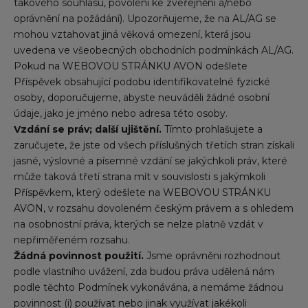
takového souhlasu, povolení ke zveřejnění a/nebo
oprávnění na požádání). Upozorňujeme, že na AL/AG se
mohou vztahovat jiná věková omezení, která jsou
uvedena ve všeobecných obchodních podmínkách AL/AG.
Pokud na WEBOVOU STRÁNKU AVON odešlete
Příspěvek obsahující podobu identifikovatelné fyzické
osoby, doporučujeme, abyste neuváděli žádné osobní
údaje, jako je jméno nebo adresa této osoby.
Vzdání se práv; další ujištění.
Tímto prohlašujete a
zaručujete, že jste od všech příslušných třetích stran získali
jasné, výslovné a písemné vzdání se jakýchkoli práv, které
může taková třetí strana mít v souvislosti s jakýmkoli
Příspěvkem, který odešlete na WEBOVOU STRÁNKU
AVON, v rozsahu dovoleném českým právem a s ohledem
na osobnostní práva, kterých se nelze platně vzdát v
nepřiměřeném rozsahu.
Žádná povinnost použití.
Jsme oprávněni rozhodnout
podle vlastního uvážení, zda budou práva udělená nám
podle těchto Podmínek vykonávána, a nemáme žádnou
povinnost (i) používat nebo jinak využívat jakékoli