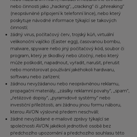
nebo činnosti jako „hacking“, „cracking“ či „phreaking“
(neoprávněné připojení k telefonní lince), nebo který
poskytuje návodné informace týkající se takových
činností;
žádný virus, počítačový červ, trojský kůň, virtuální
velikonoční vajíčko (Easter egg), časovanou bombu,
malware, spyware nebo jiný počítačový kód, soubor či
program, který je škodlivý nebo útočný, nebo který
může poškodit, napadnout, vyřadit, narušit, přerušit
nebo monitorovat používání jakéhokoli hardwaru,
softwaru nebo zařízení;
žádnou nevyžádanou nebo neoprávněnou reklamu,
propagační materiály, „zásilky reklamní povahy“, „spam“,
„řetězové dopisy“, „pyramidové systémy“ nebo
investiční příležitosti, ani žádnou jinou formu náboru,
kterou AVON výslovně předem neschválí;
žádné nevyžádané e-mailové zprávy týkající se
společnosti AVON jakékoli jednotlivé osobě bez
předchozího upozornění a předchozího souhlasu této