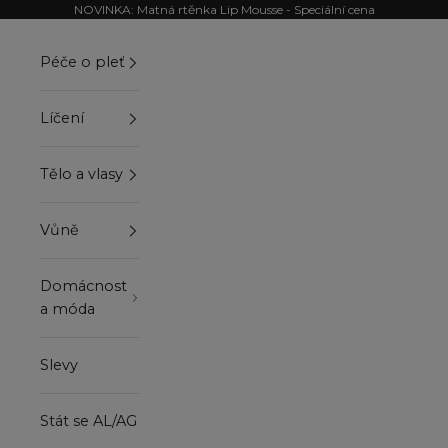
Přejít na obsah
NOVINKA: Matná rtěnka Lip Mousse - Speciální cena
Péče o pleť
Líčení
Tělo a vlasy
Vůně
Domácnost
a móda
Slevy
Stát se AL/AG