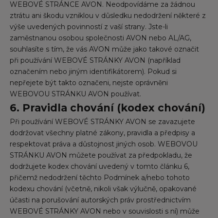
WEBOVÉ STRÁNCE AVON. Neodpovídáme za žádnou
ztrátu ani škodu vzniklou v důsledku nedodržení některé z
výše uvedených povinností z vaší strany. Jste-li
zaměstnanou osobou společnosti AVON nebo AL/AG,
souhlasíte s tím, že vás AVON může jako takové označit
při používání WEBOVÉ STRÁNKY AVON (například
označením nebo jiným identifikátorem). Pokud si
nepřejete být takto označeni, nejste oprávněni
WEBOVOU STRÁNKU AVON používat.
6. Pravidla chování (kodex chování)
Při používání WEBOVÉ STRÁNKY AVON se zavazujete
dodržovat všechny platné zákony, pravidla a předpisy a
respektovat práva a důstojnost jiných osob. WEBOVOU
STRÁNKU AVON můžete používat za předpokladu, že
dodržujete kodex chování uvedený v tomto článku 6,
přičemž nedodržení těchto Podmínek a/nebo tohoto
kodexu chování (včetně, nikoli však výlučně, opakované
účasti na porušování autorských práv prostřednictvím
WEBOVÉ STRÁNKY AVON nebo v souvislosti s ní) může