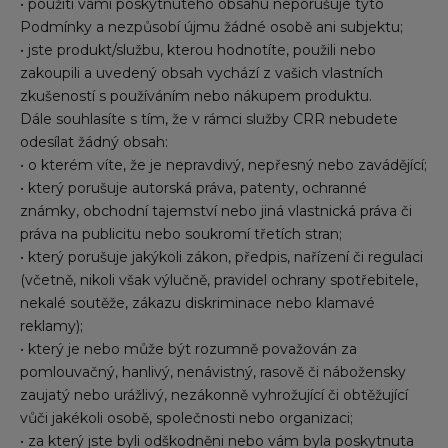
• použití vámi poskytnutého obsahu neporušuje tyto
Podmínky a nezpůsobí újmu žádné osobě ani subjektu;
• jste produkt/službu, kterou hodnotíte, použili nebo
zakoupili a uvedený obsah vychází z vašich vlastních
zkušeností s používáním nebo nákupem produktu.
Dále souhlasíte s tím, že v rámci služby CRR nebudete
odesílat žádný obsah:
• o kterém víte, že je nepravdivý, nepřesný nebo zavádějící;
• který porušuje autorská práva, patenty, ochranné
známky, obchodní tajemství nebo jiná vlastnická práva či
práva na publicitu nebo soukromí třetích stran;
• který porušuje jakýkoli zákon, předpis, nařízení či regulaci
(včetně, nikoli však výlučně, pravidel ochrany spotřebitele,
nekalé soutěže, zákazu diskriminace nebo klamavé
reklamy);
• který je nebo může být rozumně považován za
pomlouvačný, hanlivý, nenávistný, rasově či nábožensky
zaujatý nebo urážlivý, nezákonně vyhrožující či obtěžující
vůči jakékoli osobě, společnosti nebo organizaci;
• za který jste byli odškodněni nebo vám byla poskytnuta