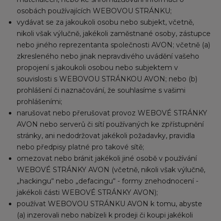
osobách používajících WEBOVOU STRÁNKU;
vydávat se za jakoukoli osobu nebo subjekt, včetně,
nikoli však výlučně, jakékoli zaměstnané osoby, zástupce
nebo jiného reprezentanta společnosti AVON; včetně (a)
zkresleného nebo jinak nepravdivého uvádění vašeho
propojení s jakoukoli osobou nebo subjektem v
souvislosti s WEBOVOU STRÁNKOU AVON; nebo (b)
prohlášení či naznačování, že souhlasíme s vašimi
prohlášeními;
narušovat nebo přerušovat provoz WEBOVÉ STRÁNKY
AVON nebo serverů či sítí používaných ke zpřístupnění
stránky, ani nedodržovat jakékoli požadavky, pravidla
nebo předpisy platné pro takové sítě;
omezovat nebo bránit jakékoli jiné osobě v používání
WEBOVÉ STRÁNKY AVON (včetně, nikoli však výlučně,
„hackingu“ nebo „defacingu“ - formy znehodnocení -
jakékoli části WEBOVÉ STRÁNKY AVON);
používat WEBOVOU STRÁNKU AVON k tomu, abyste
(a) inzerovali nebo nabízeli k prodeji či koupi jakékoli