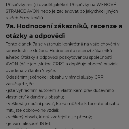
Příspěvky ani (ii) uvádět jakékoli Příspěvky na WEBOVÉ
STRÁNCE AVON nebo je začleňovat do jakýchkoli jiných
služeb či materiálů.
7a. Hodnocení zákazníků, recenze a
otázky a odpovědi
Tento článek 7a se vztahuje konkrétně na vaše chování v
souvislosti se službou Hodnocení a recenzí zákazníků
a/nebo Otázky a odpovědi poskytovanou společností
AVON (dále jen „služba CRR“) a doplňuje obecná pravidla
uvedená v článku 7 výše.
Odesláním jakéhokoli obsahu v rámci služby CRR
zaručujete, že:
• jste výhradním autorem a vlastníkem práv duševního
vlastnictví k danému obsahu;
• veškerá „morální práva“, která můžete k tomuto obsahu
mít, jste dobrovolně vzdali;
• veškerý obsah, který zveřejníte, je přesný;
• je vám alespoň 18 let;