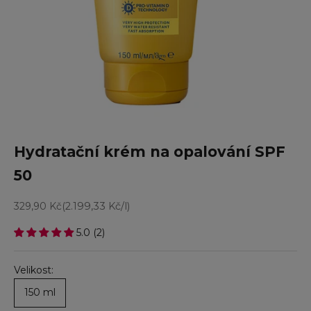
Hydratační krém na opalování SPF
50
Prodejní cena
329,90 Kč
(2.199,33 Kč/l)
5.0 (2)
Velikost:
150 ml