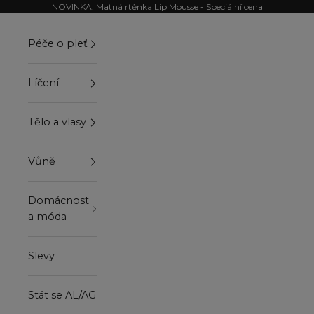
Přejít na obsah
NOVINKA: Matná rtěnka Lip Mousse - Speciální cena
Péče o pleť
Líčení
Tělo a vlasy
Vůně
Domácnost
a móda
Slevy
Stát se AL/AG