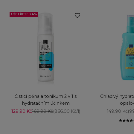
UŠETŘETE 24%
Vyberte možnosti
Vyberte možnost
Čisticí pěna a tonikum 2 v 1 s
Chladivý hydrat
hydratačním účinkem
opalo
Prodejní cena
Běžná cena
Prodejní ce
129,90 Kč
169,90 Kč
(866,00 Kč/l)
149,90 Kč
(9