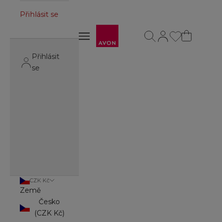
Přihlásit se
Avon
Otevřít vyhledávání
Otevřít stránku úč
Otevřít navigační menu
Otevřít navigační menu
Přihlásit
se
CZK Kč
Země
Česko
(CZK Kč)