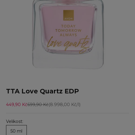
Přejít na položku 1
Přejít na položku 2
Přejít na položku 3
TTA Love Quartz EDP
Prodejní cena
Běžná cena
449,90 Kč
699,90 Kč
(8.998,00 Kč/l)
Velikost:
50 ml