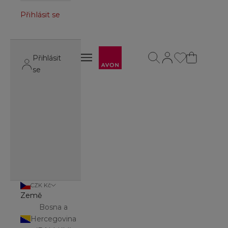
Přihlásit se
Avon
Otevřít vyhledávání
Otevřít stránku úč
Otevřít navigační menu
Přihlásit
Otevřít navigační menu
se
CZK Kč
Země
Bosna a
Hercegovina