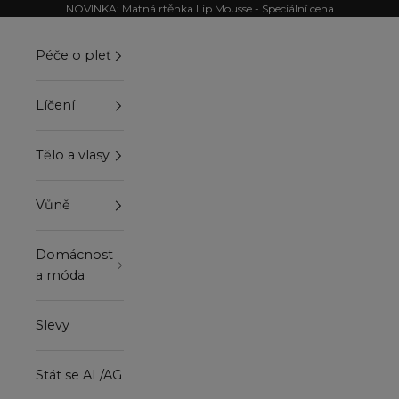
Přejít na obsah
NOVINKA: Matná rtěnka Lip Mousse - Speciální cena
Péče o pleť
Líčení
Tělo a vlasy
Vůně
Domácnost
a móda
Slevy
Stát se AL/AG