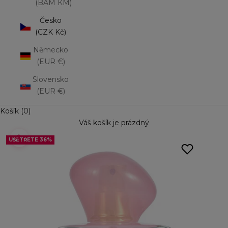
(BAM КМ)
Česko
(CZK Kč)
Německo
(EUR €)
Slovensko
(EUR €)
Košík (0)
Váš košík je prázdný
UŠETŘETE 36%
UŠETŘETE 36%
UŠETŘETE 36%
Přiblížit