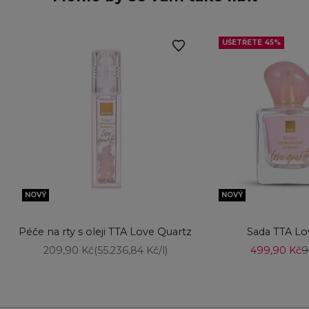
UŠETŘETE 45%
NOVÝ
NOVÝ
Přidat do košíku
Přidat do košíku
Péče na rty s oleji TTA Love Quartz
Sada TTA Lo
Prodejní cena
Prodejní ce
B
209,90 Kč
(55.236,84 Kč/l)
499,90 Kč
9