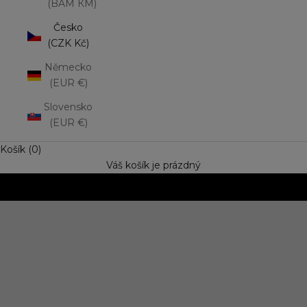
(BAM КМ)
Česko
(CZK Kč)
Německo
(EUR €)
Slovensko
(EUR €)
Košík (0)
Váš košík je prázdný
NOVINKA: Matná rtěnka Lip Mousse
Vyzkoušejte trend výrazné barvy s jemně rozptýleným
efektem. Speciální cena
OBJEVIT NOVINKU