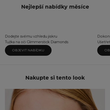
Nejlepší nabídky měsíce
Dodejte svému vzhledu jiskru
Dokona
Tužka na oči Glimmerstick Diamonds
Ušetře
OBJEVIT NABÍDKU
OB
Nakupte si tento look