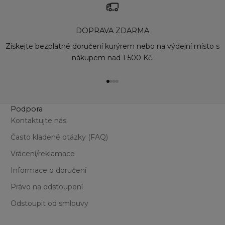
Co
Em
DOPRAVA ZDARMA
Fo
Ma
Získejte bezplatné doručení kurýrem nebo na výdejní místo s
Na
nákupem nad 1 500 Kč.
Sa
St
Přejít na položku 1
Přejít na položku 2
Přejít na položku 3
Přejít na položku 4
Podpora
Kontaktujte nás
Často kladené otázky (FAQ)
Vrácení/reklamace
Informace o doručení
Právo na odstoupení
Odstoupit od smlouvy