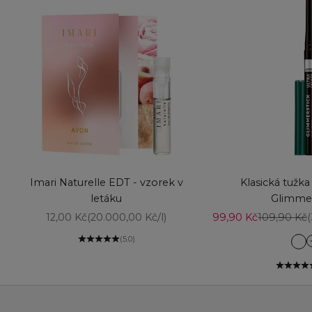
Vyberte možnosti
Přidat do košíku
Imari Naturelle EDT - vzorek v
Klasická tužka
letáku
Glimmer
Prodejní cena
Prodejní cena
Běžná cen
12,00 Kč
(20.000,00 Kč/l)
99,90 Kč
109,90 Kč
(5.0)
Az
Bl
Br
Br
Ch