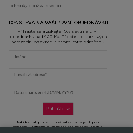
Podmínky používání webu
10% SLEVA NA VAŠI PRVNÍ OBJEDNÁVKU
Přihlaste se a získejte 10% slevu na první
objednávku nad 900 Kč. Přidáte-li datum svých
narozenin, oslavíme je s vámi extra odměnou!
First name
Email address
Datum narození (DD/MM/YYYY)
Přihlašte se
Nabídka platí pouze pro nové zákazníky na jejich první
objednávku. Vztahuje se jen na doručení na adresu a výdejní
místa, neplatí na objednávky doručované AL/AG. Kliknutím na