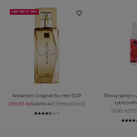
UŠETŘETE 38%
Vyberte možnosti
Vyberte možnost
Attraction Original for Her EDP
Tělový sprej s 
rybízovéh
Prodejní cena
Běžná cena
399,90 Kč
649,90 Kč
(7.998,00 Kč/l)
Prodejní ce
75,90 Kč
(75
(4.7)