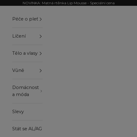
Přejít na obsah
NOVINKA: Matná rtěnka Lip Mousse - Speciální cena
Péče o pleť
Líčení
Tělo a vlasy
Vůně
Domácnost
a móda
Slevy
Stát se AL/AG