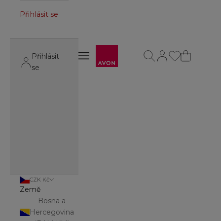
Přihlásit se
Avon
Otevřít vyhledávání
Otevřít stránku úč
Otevřít navigační menu
Přihlásit
Otevřít navigační menu
se
CZK Kč
Země
Bosna a
Hercegovina