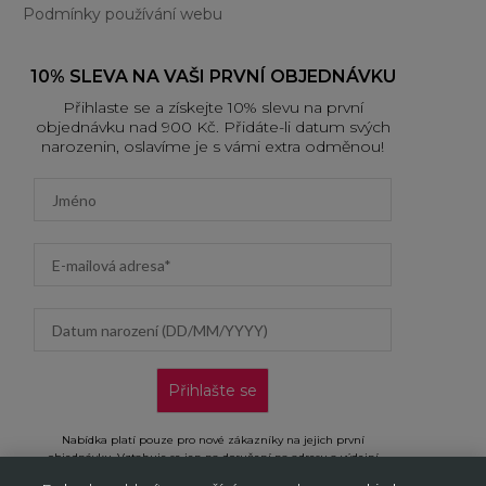
Podmínky používání webu
10% SLEVA NA VAŠI PRVNÍ OBJEDNÁVKU
Přihlaste se a získejte 10% slevu na první
objednávku nad 900 Kč. Přidáte-li datum svých
narozenin, oslavíme je s vámi extra odměnou!
First name
Email address
Datum narození (DD/MM/YYYY)
Přihlašte se
Nabídka platí pouze pro nové zákazníky na jejich první
objednávku. Vztahuje se jen na doručení na adresu a výdejní
místa, neplatí na objednávky doručované AL/AG. Kliknutím na