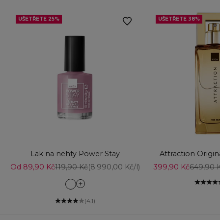
UŠETŘETE 25%
UŠETŘETE 38%
Přidat do košíku
Vyberte možnost
Lak na nehty Power Stay
Attraction Origi
Prodejní cena
Běžná cena
Prodejní cena
Běžná c
Od 89,90 Kč
119,90 Kč
(8.990,00 Kč/l)
399,90 Kč
649,90 
Can't Quit Cafe
Cosy Therapy
(4.1)
Couture Rose