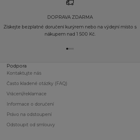
DOPRAVA ZDARMA
Získejte bezplatné doručení kurýrem nebo na výdejní místo s
nákupem nad 1 500 Kč.
Přejít na položku 1
Přejít na položku 2
Přejít na položku 3
Přejít na položku 4
Podpora
Kontaktujte nás
Často kladené otázky (FAQ)
Vrácení/reklamace
Informace o doručení
Právo na odstoupení
Odstoupit od smlouvy