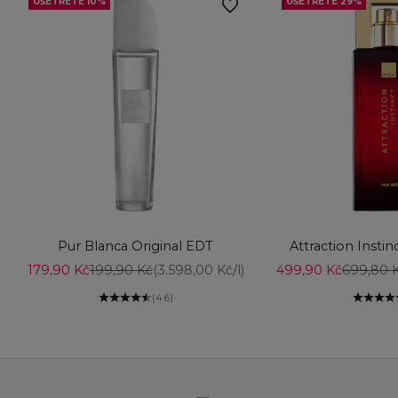
UŠETŘETE 10%
UŠETŘETE 29%
Vyberte možnosti
Vyberte možnost
Pur Blanca Original EDT
Attraction Insti
Prodejní cena
Běžná cena
Prodejní cena
Běžná c
179,90 Kč
199,90 Kč
(3.598,00 Kč/l)
499,90 Kč
699,80 
(4.6)