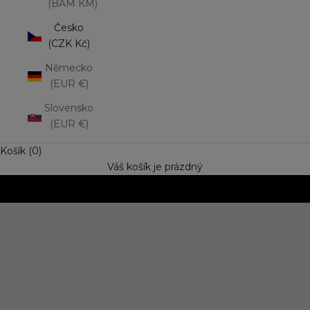
(BAM КМ)
Česko
(CZK Kč)
Německo
(EUR €)
Slovensko
(EUR €)
Košík (0)
Váš košík je prázdný
NOVINKA: Matná rtěnka Lip Mousse
Vyzkoušejte trend výrazné barvy s jemně rozptýleným
efektem. Speciální cena
OBJEVIT NOVINKU