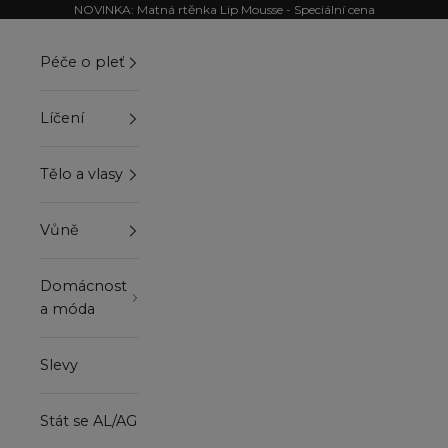
Přejít na obsah
NOVINKA: Matná rtěnka Lip Mousse - Speciální cena
Péče o pleť
Líčení
Tělo a vlasy
Vůně
Domácnost
a móda
Slevy
Stát se AL/AG