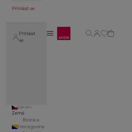
Přihlásit se
Avon
Otevřít vyhledávání
Otevřít stránku úč
Otevřít navigační menu
Přihlásit
Otevřít navigační menu
se
CZK Kč
Země
Bosna a
Hercegovina